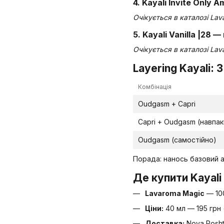
4. Kayali Invite Only
Очікується в каталозі Lav
5. Kayali Vanilla |28 
Очікується в каталозі Lav
Layering Kayali: 
Комбінація
Oudgasm + Capri
Capri + Oudgasm (навпак
Oudgasm (самостійно)
Порада: нанось базовий а
Де купити Kayali 
Lavaroma Magic
— 100
Ціни:
40 мл — 195 грн 
Доставка:
Nova Posht