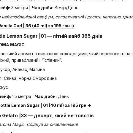
ейф:
3 метри |
Час доби:
Вечір/День
 це найулюбленіший парфум, солодкуватий і досить непогано трим
nilla Oud | 36 (40 ml) за 195 грн →
ottle Lemon Sugar |01 — літній вайб 365 днів
ROMA MAGIC
анський аромат з виразною солодощами, який переносить на со
ий, привабливий і “їстівний”.
укор, Ананас, Малина
я, Слива, Чорна Смородина
скус
ейф:
1.5 метра |
Час доби:
День
Bottle Lemon Sugar | 01 (40 ml) за 195 грн →
io Gelato |33 — десерт, який не товстіє
aroma Magic. Слідкуй за оновленнями!