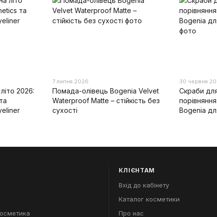
7 липня 2026
30 червня 2
літо 2026:
Помада-олівець Bogenia Velvet
Скраби для
та
Waterproof Matte – стійкість без
порівняння
eliner
сухості
Bogenia дл
КЛІЄНТАМ
Вхід до кабінету
Каталог косметики
косметика
Про нас