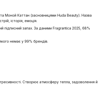
та Моной Каттан (засновницями Huda Beauty). Назва
рій, історія, емоція.
й підписний запах. За даними Fragrantica 2025, 68%
 якого немає у 99% брендів.
агресивності. Створює атмосферу тепла, задоволення й