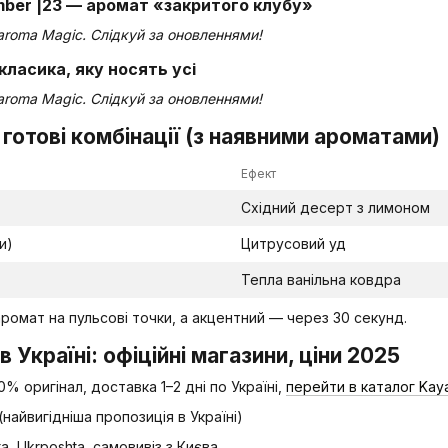
 Amber |23 — аромат «закритого клубу»
aroma Magic. Слідкуй за оновленнями!
— класика, яку носять усі
aroma Magic. Слідкуй за оновленнями!
3 готові комбінації (з наявними ароматами)
Ефект
Східний десерт з лимоном
и)
Цитрусовий уд
Тепла ванільна ковдра
ромат на пульсові точки, а акцентний — через 30 секунд.
в Україні: офіційні магазини, ціни 2025
% оригінал, доставка 1–2 дні по Україні,
перейти в каталог Kaya
(найвигідніша пропозиція в Україні)
a, Ukrposhta, самовивіз з Києва