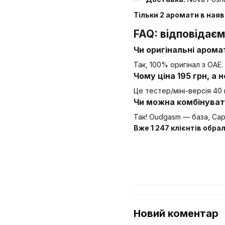
Тільки 2 аромати в наяв
FAQ: відповідаєм
Чи оригінальні арома
Так, 100% оригінал з ОАЕ
Чому ціна 195 грн, а 
Це тестер/міні-версія 40
Чи можна комбінувати
Так! Oudgasm — база, Capr
Вже 1 247 клієнтів обрал
Новий коментар