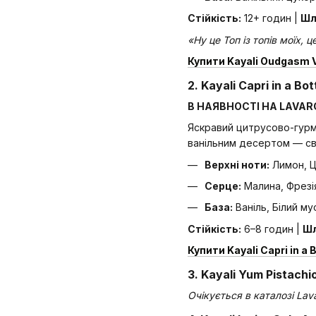
Стійкість:
12+ годин |
Шл
«Ну це Топ із топів моїх,
Купити Kayali Oudgasm Va
2. Kayali Capri in a B
В НАЯВНОСТІ НА LAVA
Яскравий цитрусово-гурм
ванільним десертом — свіж
Верхні ноти:
Лимон, Ц
Серце:
Малина, Фрезі
База:
Ваніль, Білий му
Стійкість:
6–8 годин |
Шл
Купити Kayali Capri in a 
3. Kayali Yum Pistach
Очікується в каталозі Lav