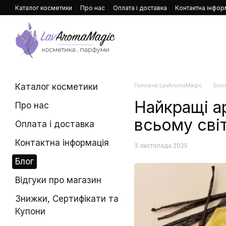
Перейти до основного контенту
Каталог косметики
Про нас
Оплата і доставка
Контактна інфор
Каталог косметики
Головна LavAromaMagic
Бло
Найкращі ар
Про нас
всьому світ
Оплата і доставка
Контактна інформація
3 листопада 2025
Блог
Відгуки про магазин
Знижки, Сертифікати та
Купони