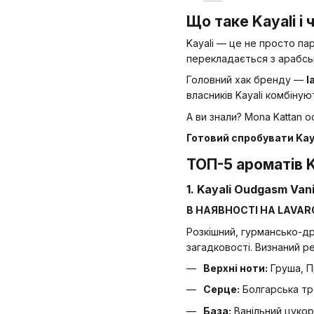
Що таке Kayali і
Kayali — це не просто па
перекладається з арабськ
Головний хак бренду —
l
власників Kayali комбіну
А ви знали? Mona Kattan 
Готовий спробувати Kaya
ТОП-5 ароматів Ka
1. Kayali Oudgasm Van
В НАЯВНОСТІ НА LAVA
Розкішний, гурмансько-д
загадковості. Визнаний р
Верхні ноти:
Груша, П
Серце:
Болгарська тр
База:
Ванільний цукор