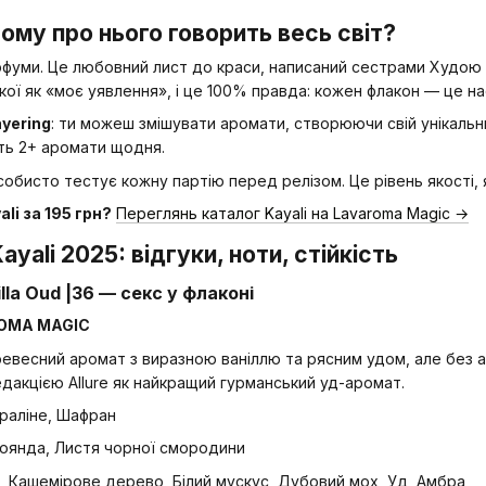
 чому про нього говорить весь світ?
рфуми. Це любовний лист до краси, написаний сестрами Худою 
ої як «моє уявлення», і це 100% правда: кожен флакон — це наст
ayering
: ти можеш змішувати аромати, створюючи свій унікальни
ють 2+ аромати щодня.
особисто тестує кожну партію перед релізом. Це рівень якості,
li за 195 грн?
Переглянь каталог Kayali на Lavaroma Magic →
yali 2025: відгуки, ноти, стійкість
illa Oud |36 — секс у флаконі
ROMA MAGIC
ревесний аромат з виразною ваніллю та рясним удом, але без 
едакцією Allure як найкращий гурманський уд-аромат.
раліне, Шафран
оянда, Листя чорної смородини
, Кашемірове дерево, Білий мускус, Дубовий мох, Уд, Амбра