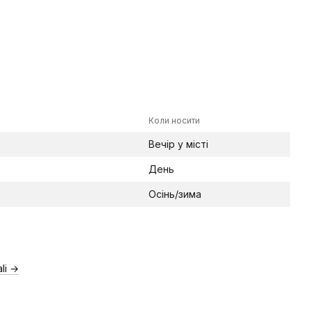
Коли носити
Вечір у місті
День
Осінь/зима
li →