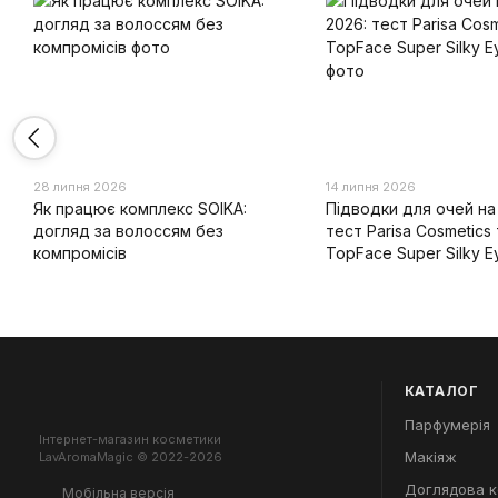
28 липня 2026
14 липня 2026
Як працює комплекс SOIKA:
Підводки для очей на 
догляд за волоссям без
тест Parisa Cosmetics 
компромісів
TopFace Super Silky Ey
КАТАЛОГ
Парфумерія
Інтернет-магазин косметики
Макіяж
LavAromaMagic © 2022-2026
Доглядова 
Мобільна версія