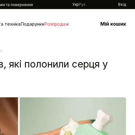
Укр
Рус
Вхід
мін та повернення
Мій кошик
а техніка
Подарунки
Розпродаж
ті
в, які полонили серця у