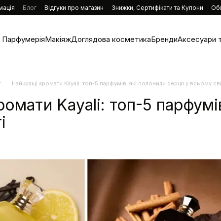
мація
Блог
Відгуки про магазин
Знижки, Сертифікати та Купони
Об
Парфумерія
Макіяж
Доглядова косметика
Бренди
Аксесуари т
г
Найкращі аромати Kayali: топ-5 парфумів, які полонили серця у всьому сві
омати Kayali: топ-5 парфумі
і