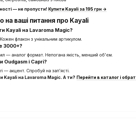
ності — не пропусти!
Купити Kayali за 195 грн →
о на ваші питання про Kayali
ти Kayali на Lavaroma Magic?
. Кожен флакон з унікальним артикулом.
не 3000+?
 мл — аналог формат. Непогана якість, менший об'єм.
 Oudgasm і Capri?
i — акцент. Спробуй на зап’ясті.
и Kayali на Lavaroma Magic. А ти?
Перейти в каталог і обрат