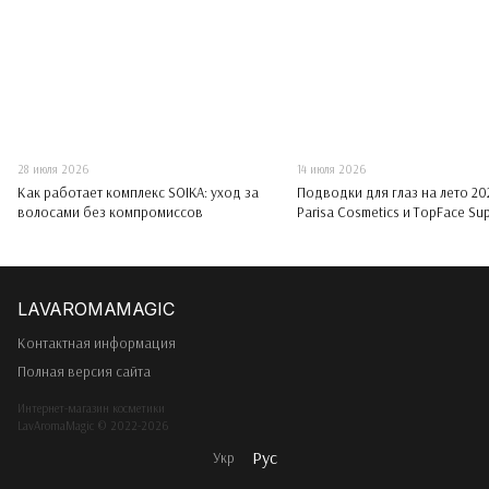
28 июля 2026
14 июля 2026
Как работает комплекс SOIKA: уход за
Подводки для глаз на лето 202
волосами без компромиссов
Parisa Cosmetics и TopFace Sup
Eyeliner
Контактная информация
Полная версия сайта
Интернет-магазин косметики
LavAromaMagic © 2022-2026
Рус
Укр