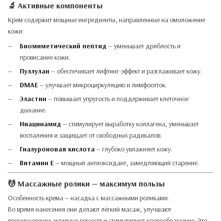
🔬 Активные компоненты
Крем содержит мощные ингредиенты, направленные на омоложение
кожи:
Биомиметический пептид
— уменьшает дряблость и
провисание кожи.
Пуллулан
— обеспечивает лифтинг-эффект и разглаживает кожу.
DMAE
— улучшает микроциркуляцию и лимфоотток.
Эластин
— повышает упругость и поддерживает клеточное
дыхание.
Ниацинамид
— стимулирует выработку коллагена, уменьшает
воспаления и защищает от свободных радикалов.
Гиалуроновая кислота
— глубоко увлажняет кожу.
Витамин Е
— мощный антиоксидант, замедляющий старение.
💆 Массажные ролики — максимум пользы
Особенность крема — насадка с массажными роликами.
Во время нанесения они делают лёгкий масаж, улучшают
проникновение активных веществ и стимулируют кровообращение. Это