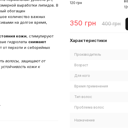
в
120 грн
езмерной выработки липидов. В
12
орый обогащен
шое количество важных
350 грн
сивыми на долгое время,
400 грн
стояния кожи
, стимулируют
Характеристики
овые гидролаты
снимают
т от перхоти и себорейных
Производитель
ть волосы, защищают от
Возраст
устойчивость кожи к
Для кого
Время применения
Тип волос
.
Проблема волос
Назначение