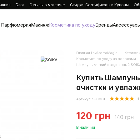
мация
Блог
Отзывы о магазине
Скидки, Сертификаты и Купоны
Об
Парфюмерия
Макияж
Косметика по уходу
Бренды
Аксессуары
Главная LavAromaMagic
Каталог
Косметика по уходу за волосами
Шампунь мягкий ежедневный SOIKA
Купить Шампунь
очистки и увлаж
1
Артикул: S-0001
120 грн
140 грн
В наличии