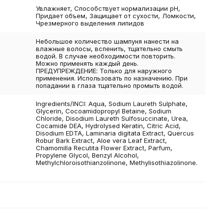
Увлажняет, Способствует нормализации pH,
Придает объем, Защищает от сухости, Ломкости,
Чрезмерного выделения липидов
Небольшое количество шампуня нанести на
влажные волосы, вспенить, тщательно смыть
водой. В случае необходимости повторить.
Можно применять каждый день.
ПРЕДУПРЕЖДЕНИЕ: Только для наружного
применения. Использовать по назначению. При
попадании в глаза тщательно промыть водой.
Ingredients/INCI: Aqua, Sodium Laureth Sulphate,
Glycerin, Cocoamidopropyl Betaine, Sodium
Chloride, Disodium Laureth Sulfosuccinate, Urea,
Cocamide DEA, Hydrolysed Keratin, Citric Acid,
Disodium EDTA, Laminaria digitata Extract, Quercus
Robur Bark Extract, Aloe vera Leaf Extract,
Chamomilla Recutita Flower Extract, Parfum,
Propylene Glycol, Benzyl Alcohol,
Methylchloroisothianzolinone, Methylisothiazolinone.