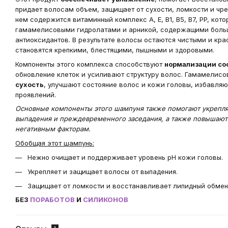
придает волосам объем, защищает от сухости, ломкости и чр
нем содержится витаминный комплекс A, E, B1, B5, B7, PP, кот
гамамелисовыми гидролатами и арникой, содержащими боль
антиоксидантов. В результате волосы остаются чистыми и кра
становятся крепкими, блестящими, пышными и здоровыми.
Компоненты этого комплекса способствуют
нормализации со
обновление клеток и усиливают структуру волос. Гамамелис
сухость
, улучшают состояние волос и кожи головы, избавляю
проявлений.
Основные компоненты этого шампуня также помогают укрепля
выпадения и преждевременного заседания, а также повышают 
негативным факторам.
Обобщая этот шампунь:
Нежно очищает и поддерживает уровень рН кожи головы.
Укрепляет и защищает волосы от выпадения.
Защищает от ломкости и восстанавливает липидный обмен
БЕЗ
ПОРАБОТОВ
И
СИЛИКОНОВ