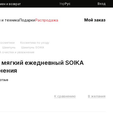
Укр
Рус
Вход
мен и возврат
Мой заказ
 и техника
Подарки
Распродажа
 косметики
Косметика по уходу
Шампунь
Шампунь SOIKA
 очистки и увлажнения
 мягкий ежедневный SOIKA
нения
 отзыв
К сравнению
В желания