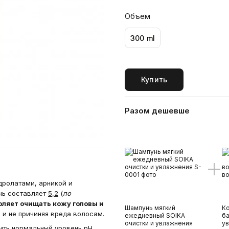
Объем
300 ml
Купить
Разом дешевше
ролатами, арникой и
нь составляет
5,2
(
по
оляет очищать кожу головы и
Шампунь мягкий
К
 и не причиняя вреда волосам.
ежедневный SOIKA
ба
очистки и увлажнения
ув
ить нормальный уровень рН,