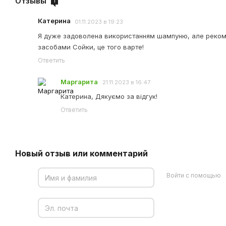
Отзывы
1
Катерина
01.11.2023 в 19:23
Я дуже задоволена використанням шампуню, але реком
засобами Сойки, це того варте!
Ответить
Маргарита
21.11.2023 в 16:47
Катерина, Дякуємо за відгук!
Ответить
Новый отзыв или комментарий
Войти с помощью