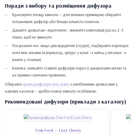
Поради з вибору та розміщення дифузора
Враховуйте площу кімнати — для великих приміщень обирайте
потужніший дифузор або більшу кількість паличок.
Давайте ароматам «відпочити»: змінюйте композиції раз на 2–3
тижні, щоб не звикнути.
Поєднання нот: якщо дім відкритий (студія), підбирайте перехідні
ноти між зонами (наприклад, цитрус у кухні → квітка у вітальні →
ваніль у спальні).
Безпека: уникайте ставити дифузори поруч із джерелами вогню та
на прямих сонячних променях.
Обирайте
аромадифузори для дому
з улюбленими ароматами у
нашому каталозі — зробіть кожну кімнату особливою.
Рекомендовані дифузори (приклади з каталогу)
Tom Ford — Lost Cherry