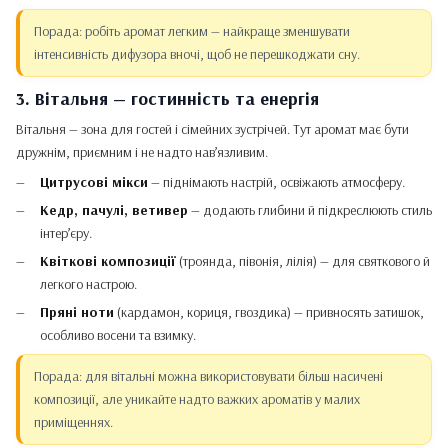
Порада: робіть аромат легким — найкраще зменшувати
інтенсивність дифузора вночі, щоб не перешкоджати сну.
3. Вітальня — гостинність та енергія
Вітальня — зона для гостей і сімейних зустрічей. Тут аромат має бути
дружнім, приємним і не надто нав’язливим.
Цитрусові мікси
— піднімають настрій, освіжають атмосферу.
Кедр, пачулі, ветивер
— додають глибини й підкреслюють стиль
інтер’єру.
Квіткові композиції
(троянда, півонія, лілія) — для святкового й
легкого настрою.
Пряні ноти
(кардамон, кориця, гвоздика) — привносять затишок,
особливо восени та взимку.
Порада: для вітальні можна використовувати більш насичені
композиції, але уникайте надто важких ароматів у малих
приміщеннях.