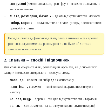
Цитрусові
(лимон, апельсин, грейпфрут) — швидко освіжають та
маскують запахи.
М’ята, розмарин, базилік
— дають відчуття чистоти і легкості.
Імбир, кориця
— додають тепла в холодну пору, але не ставте їх
прямо біля плити.
Порада: ставте дифузор подалі від плити і витяжки — так аромат
розповсюджуватиметься рівномірніше й не буде «з’їдатися»
запахами приготування.
2. Спальня — спокій і відпочинок
Для спальні обирайте м’які, релаксаційні аромати, які допомагають
заснути і не надто стимулюють нервову систему.
Лаванда
— класичний вибір для якісного сну.
Іланг-іланг, жасмин
— ніжні квіткові акорди, що знижують
напругу.
Сандал, кедр
— деревні ноти для відчуття теплоти й гармонії.
Ваніль
— додає м’якості та затишку (використовуйте помірно).