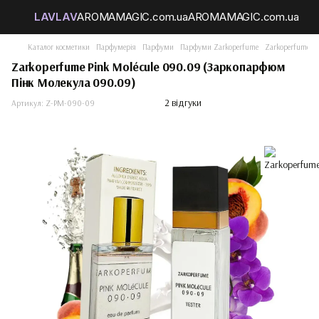
Каталог косметики
Парфумерія
Парфуми
Парфуми Zarkoperfume
Zarkoperfume P
Zarkoperfume Pink Molécule 090.09 (Заркопарфюм
Пінк Молекула 090.09)
2 відгуки
Артикул:
Z-PM-090-09