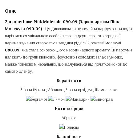
Опис
Zarkoperfume Pink Molécule 090.09 (Заркопарфюм Пінк
Молекула 090.09)
- Ця дивовижна та незвичайна парфумована вода
вирізняється унікальною особливістю – відсутністю нот «серця». Її
чарівне звучання створюється завдяки рідкісній рожевій молекулі
090.09
, яка стала основою цього неординарного аромату. Ці парфуми
належать до групи квіткових, фруктових і солодких запахів унісекс,
майже повністю мінеральних, що відчувається від початкових нот до
самого шлейфу.
Верхні ноти
Чорна бузина , Абрикос , Чорна орхідея , Шампанське
Ноти «серця»
Абрикос
Базові ноти