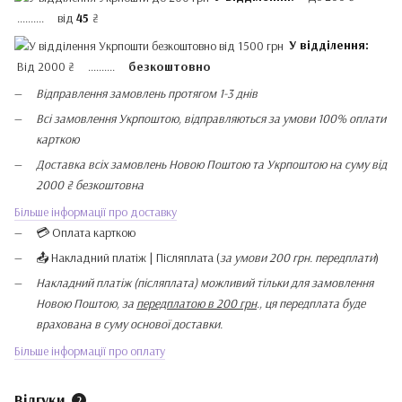
.......... від
45
₴
У відділення:
Від 2000 ₴ ..........
безкоштовно
Відправлення замовлень протягом 1-3 днів
Всі замовлення Укрпоштою, відправляються за умови 100% оплати
карткою
Доставка всіх замовлень Новою Поштою та Укрпоштою на суму від
2000 ₴ безкоштовна
Більше інформації про доставку
💳 Оплата карткою
📤 Накладний платіж | Післяплата (
за умови 200 грн. передплати
)
Накладний платіж (післяплата) можливий тільки для замовлення
Новою Поштою, за
передплатою в 200 грн
., ця передплата буде
врахована в суму основої доставки.
Більше інформації про оплату
Відгуки
2