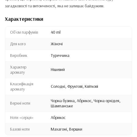
загадковості та витонченості, яка не залишає байдужим.
Характеристики
Обʼєм парфумів
40 ml
Для кого
Жіночі
Виробник
Туреччина
Характер
Нішевий
аромату
Класифікація
Солодкі, Фруктові, Квіткові
аромату
Чорна бузина, Абрикос, Чорна орхідея,
Верхні ноти
Шампанське
Ноти «серця»
Абрикос
Базові ноти
Махагоні, Вершки