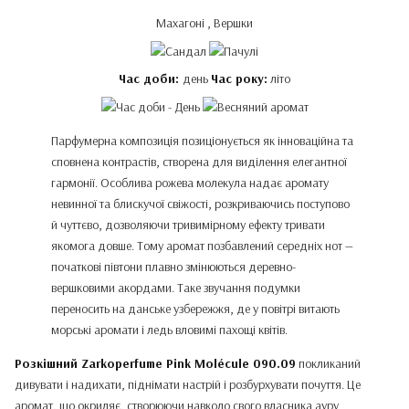
Махагоні , Вершки
Час доби:
день
Час року:
літо
Парфумерна композиція позиціонується як інноваційна та
сповнена контрастів, створена для виділення елегантної
гармонії. Особлива рожева молекула надає аромату
невинної та блискучої свіжості, розкриваючись поступово
й чуттєво, дозволяючи тривимірному ефекту тривати
якомога довше. Тому аромат позбавлений середніх нот —
початкові півтони плавно змінюються деревно-
вершковими акордами. Таке звучання подумки
переносить на данське узбережжя, де у повітрі витають
морські аромати і ледь вловимі пахощі квітів.
Розкішний Zarkoperfume Pink Molécule 090.09
покликаний
дивувати і надихати, піднімати настрій і розбурхувати почуття. Це
аромат, що окриляє, створюючи навколо свого власника ауру