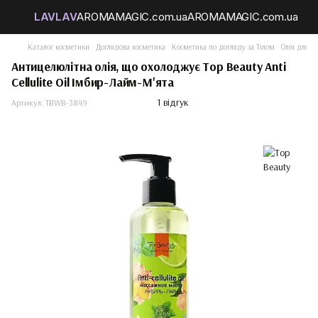
Каталог косметики
Доглядова косметика
Косметика по догляду за Тілом
Олія для ті
Антицелюлітна олія, що охолоджує Top Beauty Anti
Cellulite Oil Імбир-Лайм-М'ята
1 відгук
Артикул:
TBWB-3849