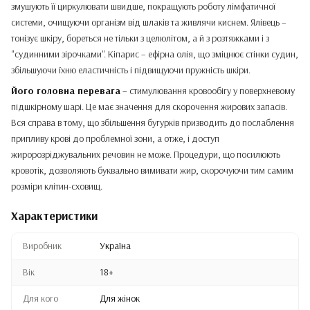
змушують її циркулювати швидше, покращують роботу лімфатичної
системи, очищуючи організм від шлаків та живлячи киснем. Ялівець –
тонізує шкіру, бореться не тільки з целюлітом, а й з розтяжками і з
"судинними зірочками". Кіпарис – ефірна олія, що зміцнює стінки судин,
збільшуючи їхню еластичність і підвищуючи пружність шкіри.
Його головна перевага
– стимулювання кровообігу у поверхневому
підшкірному шарі. Це має значення для скорочення жирових запасів.
Вся справа в тому, що збільшення бугурків призводить до послаблення
припливу крові до проблемної зони, а отже, і доступ
жиророзріджувальних речовин не може. Процедури, що посилюють
кровотік, дозволяють буквально вимивати жир, скорочуючи тим самим
розміри клітин-сховищ.
Характеристики
Виробник
Україна
Вік
18+
Для кого
Для жінок