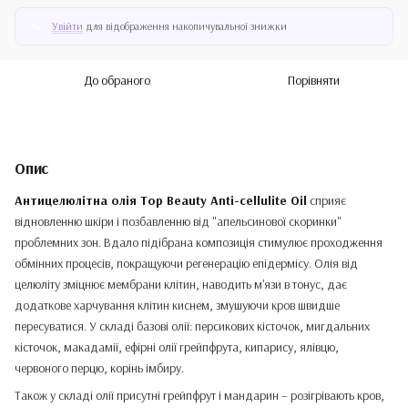
Увійти
для відображення накопичувальної знижки
%
До обраного
Порівняти
Опис
Антицелюлітна олія Top Beauty Anti-cellulite Oil
сприяє
відновленню шкіри і позбавленню від "апельсинової скоринки"
проблемних зон. Вдало підібрана композиція стимулює проходження
обмінних процесів, покращуючи регенерацію епідермісу. Олія від
целюліту зміцнює мембрани клітин, наводить м'язи в тонус, дає
додаткове харчування клітин киснем, змушуючи кров швидше
пересуватися. У складі базові олії: персикових кісточок, мигдальних
кісточок, макадамії, ефірні олії грейпфрута, кипарису, ялівцю,
червоного перцю, корінь імбиру.
Також у складі олії присутні грейпфрут і мандарин – розігрівають кров,