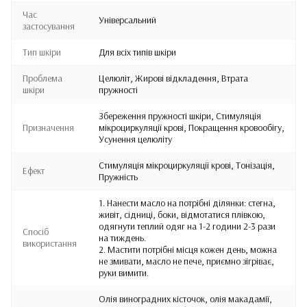
Час
Універсальний
застосування
Тип шкіри
Для всіх типів шкіри
Проблема
Целюліт, Жирові відкладення, Втрата
шкіри
пружності
Збереження пружності шкіри, Стимуляція
Призначення
мікроциркуляції крові, Покращення кровообігу,
Усунення целюліту
Стимуляція мікроциркуляції крові, Тонізація,
Ефект
Пружність
1. Нанести масло на потрібні ділянки: стегна,
живіт, сідниці, боки, відмотатися плівкою,
одягнути теплий одяг на 1-2 години 2-3 рази
Спосіб
на тиждень.
використання
2. Мастити потрібні місця кожен день, можна
не змивати, масло не пече, приємно зігріває,
руки вимити.
Олія виноградних кісточок, олія макадамії,