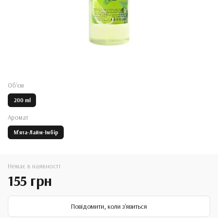
Обʼєм
200 ml
Аромат
М'ята-Лайм-Імбір
Немає в наявності
155 грн
Повідомити, коли з'явиться