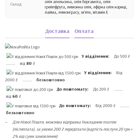
олія апельсина, олія бергамота, олія
Склад
грейпфрута, лимонна олія, ефірна олія кориці,
лайма, лемонграсу, м'яти, вітамін Е
Доставка
Оплата
У відділення:
До 500 ₴
.......... від
80
₴
У відділення:
Від
2000 ₴ ..........
безкоштовно
До поштомату:
До 200 ₴ ..........
від
60
₴
До поштомату:
Від 2000 ₴ ..........
безкоштовно
Для Нової Пошти, можлива відправка Накладним платем
(післяплата), за умови 200 ₴ передплати (вартість послуги 20 грн +
2% від суми замовлення)