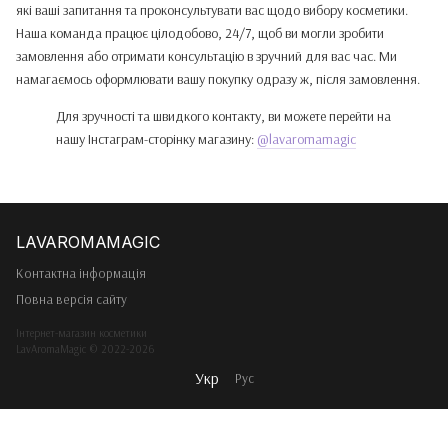
які ваші запитання та проконсультувати вас щодо вибору косметики.
Наша команда працює цілодобово, 24/7, щоб ви могли зробити
замовлення або отримати консультацію в зручний для вас час. Ми
намагаємось оформлювати вашу покупку одразу ж, після замовлення.
Для зручності та швидкого контакту, ви можете перейти на
нашу Інстаграм-сторінку магазину:
@lavaromamagic
Контактна інформація
Повна версія сайту
Інтернет-магазин косметики
LavAromaMagic © 2022-2026
Укр
Рус
Інтернет-магазин створений з Хорошоп