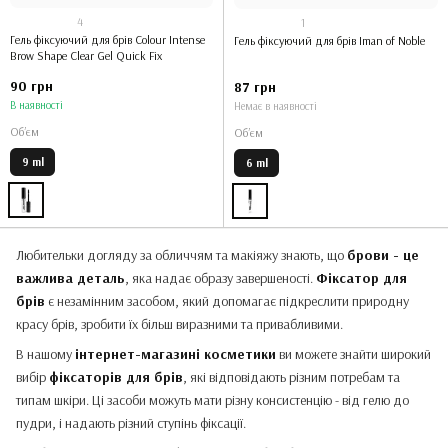
4
1
Гель фіксуючий для брів Colour Intense
Гель фіксуючий для брів Iman of Noble
Brow Shape Clear Gel Quick Fix
90 грн
87 грн
В наявності
Немає в наявності
Обʼєм
Обʼєм
9 ml
6 ml
Любительки догляду за обличчям та макіяжу знають, що
брови - це
важлива деталь
, яка надає образу завершеності.
Фіксатор для
брів
є незамінним засобом, який допомагає підкреслити природну
красу брів, зробити їх більш виразними та привабливими.
В нашому
інтернет-магазині косметики
ви можете знайти широкий
вибір
фіксаторів для брів
, які відповідають різним потребам та
типам шкіри. Ці засоби можуть мати різну консистенцію - від гелю до
пудри, і надають різний ступінь фіксації.