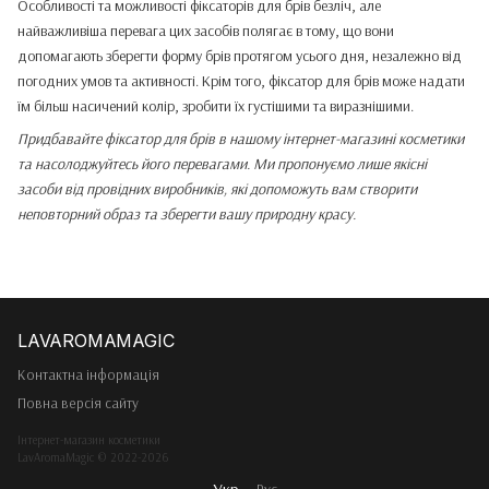
Особливості та можливості фіксаторів для брів безліч, але
найважливіша перевага цих засобів полягає в тому, що вони
допомагають зберегти форму брів протягом усього дня, незалежно від
погодних умов та активності. Крім того, фіксатор для брів може надати
їм більш насичений колір, зробити їх густішими та виразнішими.
Придбавайте фіксатор для брів в нашому інтернет-магазині косметики
та насолоджуйтесь його перевагами. Ми пропонуємо лише якісні
засоби від провідних виробників, які допоможуть вам створити
неповторний образ та зберегти вашу природну красу.
Контактна інформація
Повна версія сайту
Інтернет-магазин косметики
LavAromaMagic © 2022-2026
Укр
Рус