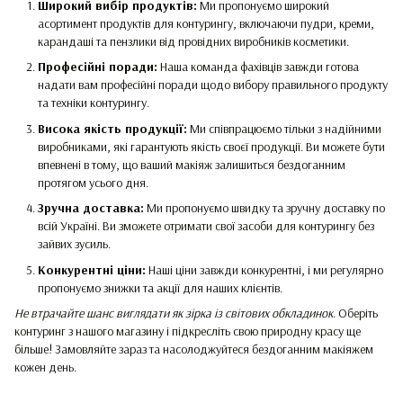
Широкий вибір продуктів:
Ми пропонуємо широкий
асортимент продуктів для контурингу, включаючи пудри, креми,
карандаші та пензлики від провідних виробників косметики.
Професійні поради:
Наша команда фахівців завжди готова
надати вам професійні поради щодо вибору правильного продукту
та техніки контурингу.
Висока якість продукції:
Ми співпрацюємо тільки з надійними
виробниками, які гарантують якість своєї продукції. Ви можете бути
впевнені в тому, що ваший макіяж залишиться бездоганним
протягом усього дня.
Зручна доставка:
Ми пропонуємо швидку та зручну доставку по
всій Україні. Ви зможете отримати свої засоби для контурингу без
зайвих зусиль.
Конкурентні ціни:
Наші ціни завжди конкурентні, і ми регулярно
пропонуємо знижки та акції для наших клієнтів.
Не втрачайте шанс виглядати як зірка із світових обкладинок
. Оберіть
контуринг з нашого магазину і підкресліть свою природну красу ще
більше! Замовляйте зараз та насолоджуйтеся бездоганним макіяжем
кожен день.