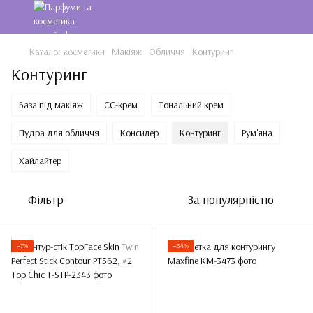
Каталог косметики
Макіяж
Обличчя
Контуринг
Контуринг
База під макіяж
CC-крем
Тональний крем
Пудра для обличчя
Консилер
Контуринг
Рум'яна
Хайлайтер
Фільтр
За популярністю
−7%
−34%