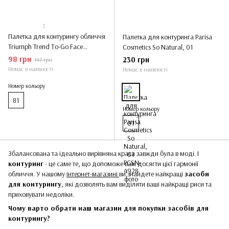
3
Палетка для контурингу обличчя
Палетка для контуринга Parisa
Triumph Trend To-Go Face
Cosmetics So Natural, 01
Contouring Palette, 81
98 грн
230 грн
147 грн
Немає в наявності
Немає в наявності
Номер кольору
81
Номер кольору
01
Збалансована та ідеально вирівняна краса завжди була в моді. І
контуринг
- це саме те, що допоможе вам досягти цієї гармонії
обличчя. У нашому
інтернет-магазині
ви знайдете найкращі
засоби
для контурингу
, які дозволять вам виділяти ваші найкращі риси та
приховувати недоліки.
Чому варто обрати наш магазин для покупки засобів для
контурингу?