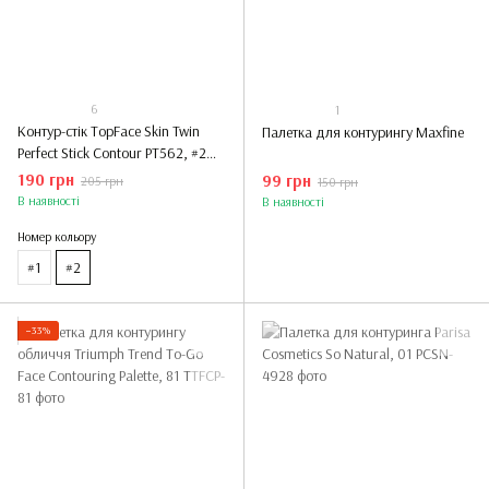
6
1
Контур-стік TopFace Skin Twin
Палетка для контурингу Maxfine
Perfect Stick Contour PT562, #2
Top Chic
190 грн
99 грн
205 грн
150 грн
В наявності
В наявності
Номер кольору
#1
#2
−33%