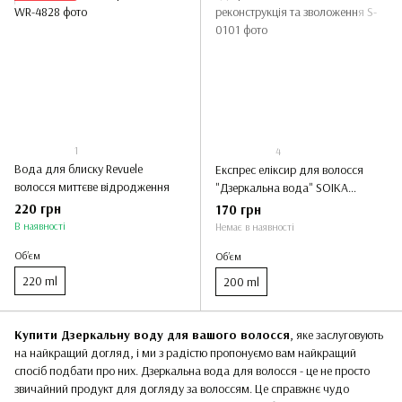
1
4
Вода для блиску Revuele
Експрес еліксир для волосся
волосся миттєве відродження
"Дзеркальна вода" SOIKA
реконструкція та зволоження
220 грн
170 грн
В наявності
Немає в наявності
Обʼєм
Обʼєм
220 ml
200 ml
Купити Дзеркальну воду для вашого волосся
, яке заслуговують
на найкращий догляд, і ми з радістю пропонуємо вам найкращий
спосіб подбати про них. Дзеркальна вода для волосся - це не просто
звичайний продукт для догляду за волоссям. Це справжнє чудо