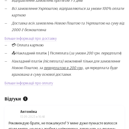
Відправлення замовлень протягом 1-3 днів
Всі замовлення Укрпоштою, відправляються за умови 100% оплати
карткою
Доставка всіх замовлень Новою Поштою та Укрпоштою на суму від
2000 ₴ безкоштовна
Більше інформації про доставку
💳 Оплата карткою
📤 Накладний платіж | Післяплата (
за умови 200 грн. передплати
)
Накладний платіж (післяплата) можливий тільки для замовлення
Новою Поштою, за
передплатою в 200 грн
., ця передплата буде
врахована в суму основої доставки.
Більше інформації про оплату
Відгуки
1
Антоніна
13.09.2023 в 16:48
Рекомендую брати, не пожалкуєте! У мене дуже пухнасте волосся
після миття, ця вода зробила неймоверне, тепер хоть на людину