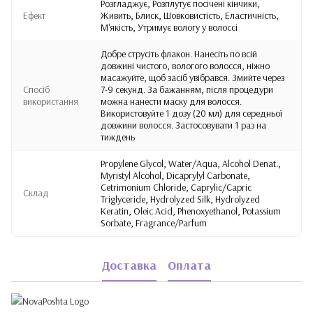
Розгладжує, Розплутує посічені кінчики,
Ефект
Живить, Блиск, Шовковистість, Еластичність,
М'якість, Утримує вологу у волоссі
Добре струсіть флакон. Нанесіть по всій
довжині чистого, вологого волосся, ніжно
масажуйте, щоб засіб увібрався. Змийте через
Спосіб
7-9 секунд. За бажанням, після процедури
використання
можна нанести маску для волосся.
Використовуйте 1 дозу (20 мл) для середньої
довжини волосся. Застосовувати 1 раз на
тиждень
Propylene Glycol, Water/Aqua, Alcohol Denat.,
Myristyl Alcohol, Dicaprylyl Carbonate,
Cetrimonium Chloride, Caprylic/Capric
Склад
Triglyceride, Hydrolyzed Silk, Hydrolyzed
Keratin, Oleic Acid, Phenoxyethanol, Potassium
Sorbate, Fragrance/Parfum
Доставка
Оплата