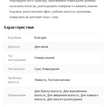
покращують його структуру, відновлюють пошкоджені ділянки,
насичують вологою, розгладжують поверхню та живлять локони.
Надають антистатичний ефект, роблять волосся слухняним,
повертають їм життєвий тонус і силу.
Характеристики
Виробник
Болгарія
Для кого
Для жінок
Час
Універсальний
застосування
Тип волосся
Сухе, Пошкоджені
Проблема
Ломкість, Посічені кінчики
волосся
Для блиску волосся, Для відновлення
Призначення
волосся, Для зміцнення волосся, Для ламкого
волосся, Для легкого розчісування