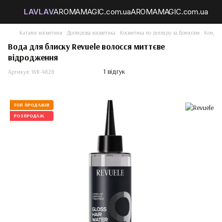
Каталог косметики
Доглядова косметика
Косметика по догляду за Волоссям
Кондиц
Вода для блиску Revuele волосся миттєве
відродження
1 відгук
Артикул:
WR-4828
ТОП ПРОДАЖІВ
РОЗПРОДАЖ