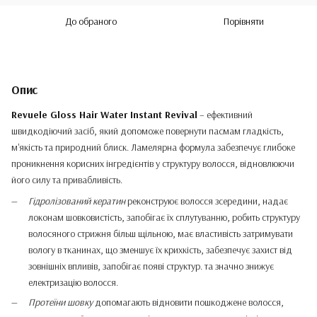
До обраного
Порівняти
Опис
Revuele Gloss Hair Water Instant Revival
– ефективний
швидкодіючий засіб, який допоможе повернути пасмам гладкість,
м'якість та природний блиск. Ламелярна формула забезпечує глибоке
проникнення корисних інгредієнтів у структуру волосся, відновлюючи
його силу та привабливість.
Гідролізований кератин
реконструює волосся зсередини, надає
локонам шовковистість, запобігає їх сплутуванню, робить структуру
волосяного стрижня більш щільною, має властивість затримувати
вологу в тканинах, що зменшує їх крихкість, забезпечує захист від
зовнішніх впливів, запобігає появі структур. та значно знижує
електризацію волосся.
Протеїни шовку
допомагають відновити пошкоджене волосся,