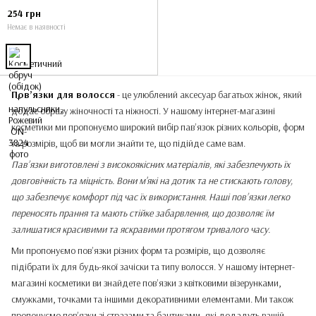
254 грн
Немає в наявності
Повʼязки для волосся
- це улюблений аксесуар багатьох жінок, який
додає образу жіночності та ніжності. У нашому інтернет-магазині
косметики ми пропонуємо широкий вибір павʼязок різних кольорів, форм
та розмірів, щоб ви могли знайти те, що підійде саме вам.
Павʼязки виготовлені з високоякісних матеріалів, які забезпечують їх
довговічність та міцність. Вони м'які на дотик та не стискають голову,
що забезпечує комфорт під час їх використання. Наші повʼязки легко
переносять прання та мають стійке забарвлення, що дозволяє їм
залишатися красивими та яскравими протягом тривалого часу.
Ми пропонуємо повʼязки різних форм та розмірів, що дозволяє
підібрати їх для будь-якої зачіски та типу волосся. У нашому інтернет-
магазині косметики ви знайдете повʼязки з квітковими візерунками,
смужками, точками та іншими декоративними елементами. Ми також
пропонуємо повʼязки зі стразами та бантиками, які додадуть вашій