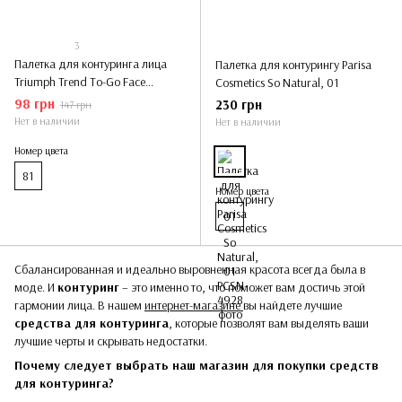
3
Палетка для контуринга лица
Палетка для контурингу Parisa
Triumph Trend To-Go Face
Cosmetics So Natural, 01
Contouring Palette, 81
98 грн
230 грн
147 грн
Нет в наличии
Нет в наличии
Номер цвета
81
Номер цвета
01
Сбалансированная и идеально выровненная красота всегда была в
моде. И
контуринг
– это именно то, что поможет вам достичь этой
гармонии лица. В нашем
интернет-магазине
вы найдете лучшие
средства для контуринга
, которые позволят вам выделять ваши
лучшие черты и скрывать недостатки.
Почему следует выбрать наш магазин для покупки средств
для контуринга?