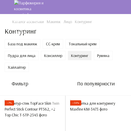
Каталог косметики
Макияж
Лицо
Контуринг
Контуринг
База под макияж
CC-крем
Тональный крем
Пудра для лица
Консиллер
Контуринг
Румяна
Хайлайтер
Фильтр
По популярности
−7%
−34%