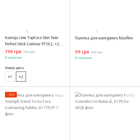
6
1
Контур-стик TopFace Skin Twin
Палетка для контурингу Maxfine
Perfect Stick Contour PT562, #2
Top Chic
190 грн
99 грн
205 грн
150 грн
В наличии
В наличии
Номер цвета
#1
#2
−33%