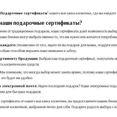
"
Подарочные сертификаты
" нашего магазина косметики, где вы найдет
 наши подарочные сертификаты?
ичие от традиционных подарков, наши сертификаты дают возможность выбир
 ваши близкие могут выбрать именно то, что им нужно или желается попробова
 каждого:
Независимо от того, ищете ли вы подарок для мамы, подруги ил
собым способом выразить ваше внимание и заботу.
ортименту Продукции:
Выбрав наш подарочный сертификат, получатель им
та косметических средств.
Мы понимаем, что иногда выбор может занять время, поэтому наши сертифи
 это будет им удобно.
 электронной почте:
Ищете последний подарок? Наши электронные подар
ием для быстрых подарков.
ертификаты от нашего магазина косметики, вы предоставляете вашим близки
венной косметикой, выбранной лично для себя. Подарите радость выбора с