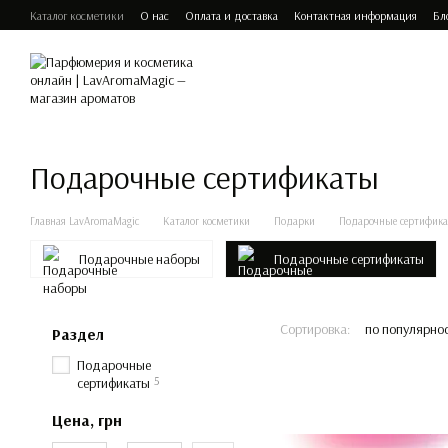
Перейти к основному контенту
Каталог косметики
О нас
Оплата и доставка
Контактная информация
Бл
Подарочные сертификаты
Главная LavAromaMagic
Каталог косметики
Подарки
Подарочные сертифик
Подарочные наборы
Подарочные сертификаты
Сортировка:
по популярно
Раздел
Подарочные
5
сертификаты
Цена, грн