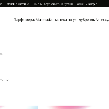
ог
Отзывы о магазине
Скидки, Сертификаты и Купоны
Обмен и возврат
Парфюмерия
Макияж
Косметика по уходу
Бренды
Аксессу
аты
сти