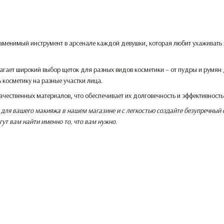
аменимый инструмент в арсенале каждой девушки, которая любит ухаживать 
агает широкий выбор щеток для разных видов косметики – от пудры и румян 
ь косметику на разные участки лица.
ачественных материалов, что обеспечивает их долговечность и эффективность.
для вашего макияжа в нашем магазине и с легкостью создайте безупречный
ут вам найти именно то, что вам нужно.
Каталог
Клиентам
Парфюмерия
Вход в личный кабинет
Макияж
Каталог косметики
Косметика по уходу
О нас
Бренды
Оплата и доставка