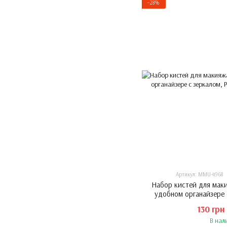
−28%
Артикул: MMU-4968
Набор кистей для маки
удобном органайзере 
130 грн
В нал