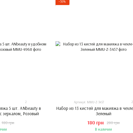
−36%
2
Артикул: MMU-Z-3457
яжа 5 шт. ANbeauty в
Набор из 13 кистей для макияжа в чехле
с зеркалом, Розовый
Зеленый
180 грн
180 грн
280 грн
ичии
В наличии