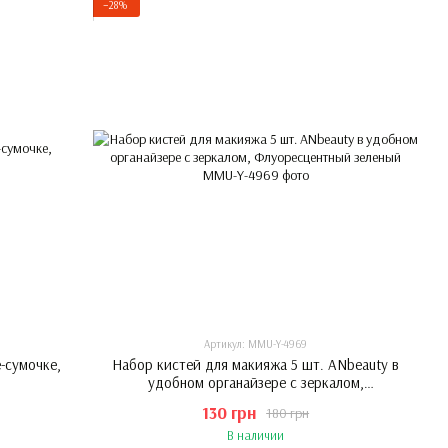
−28%
2
Артикул: MMU-Y-4969
-сумочке,
Набор кистей для макияжа 5 шт. ANbeauty в
удобном органайзере с зеркалом,
Флуоресцентный зеленый
130 грн
180 грн
В наличии