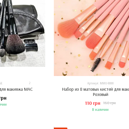
2
SE
Артикул: MMU-8888
 для макияжа МАС
Набор из 8 матовых кистей для мак
Розовый
грн
110 грн
160 грн
ичии
В наличии