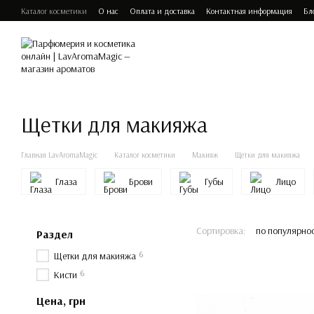
Перейти к основному контенту
Каталог косметики
О нас
Оплата и доставка
Контактная информация
Бл
Щетки для макияжа
Главная LavAromaMagic
Каталог косметики
Макияж
Щетки для макияжа
Глаза
Брови
Губы
Лицо
Сортировка:
по популярно
Раздел
6
Щетки для макияжа
6
Кисти
Цена, грн