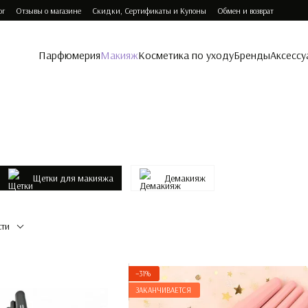
ог
Отзывы о магазине
Скидки, Сертификаты и Купоны
Обмен и возврат
Парфюмерия
Макияж
Косметика по уходу
Бренды
Аксессу
Щетки для макияжа
Демакияж
сти
−31%
ЗАКАНЧИВАЕТСЯ