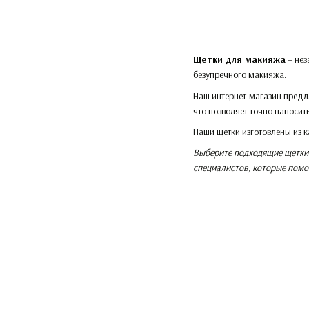
Щетки для макияжа
– нез
безупречного макияжа.
Наш интернет-магазин предл
что позволяет точно наносит
Наши щетки изготовлены из к
Выберите подходящие щетки 
специалистов, которые помог
Интернет-магазин косметики
LavAromaMagic © 2022-2026
Мобильная версия