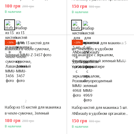
с зеркалом, Розовый
180 грн
130 грн
280 грн
180 грн
В наличии
В наличии
−36%
−28%
2
Набор из 13 кистей для макияжа
Набор кистей для макияжа 5 шт.
в чехле-сумочке, Зеленый
ANbeauty в удобном органайзере
с зеркалом, Флуоресцентный
180 грн
130 грн
280 грн
180 грн
зеленый
В наличии
В наличии