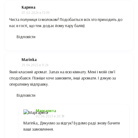
Карина
07.02.2024 в 13:09
Чиста полуниця із молоком! Подобається всіх хто приходить до
нас в гості, що теж додає йому пару балів)
Відповісти
Marinka
29.04.2023 в 11:24
Який класний аромат. Запах на всю кімнату. Мені і моїй сімʼї
сподобався. Пізніше хоче замовити, інші аромати. І дякую за
оперативну відправку.
Відповісти
Маргарита
02.06.2023 в 20:38
Marinka, Дякуємо за відгук! Будемо раді знову бачити
ваші замовлення.