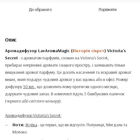
До обраного
Порівняти
Опис
Аромадифузор LavAromaMagic (
Вікторія сікрет
) Victoria's
Secret
- з ароматом парфумів, схожих на Victoria's Secret,
прибирає неприємні аромати з вашого простіру, і залишають тільки
вишуканий аромат парфуму. Це досить насачений та яскравий аромат
вишні, який подарує чудовий аромат у вас вдома або в офісі. Розмір
дифузору
50 мл.
, що дозволить йому протягом одного місяцю,
дарувати чудовий запах. В комплекті йдуть 5 бамбукових паличок
(
чорного або світлого кольору
).
Аромадифузор Victoria's Secret:
Ноти:
Жуйка
- це перше, що ви відчуєте. Полуниця, Мигдаль та
Молоко.