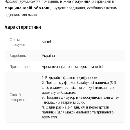
Аромат гурманський
, приємний,
ніжна полуниця
із вершками в
марципановій оболонці
. Чудове поєднання, особливо з легким
відтінком мигдалю.
Характеристики
Обʼєм
50 ml
парфумів
Виробник
Україна
Призначення
Ароматизація повітря вдома та офісі
1. Відкрийте флакон з дифузором.
2. Помістіть у флакон бамбукові палички (3-5
шт.), в залежності від того, яку інтенсивність
аромату ви бажаєте.
Спосіб
3. Поставте дифузор в недоступному для дітей
використання
і домашніх тварин місцях.
4. Один раз на 3-4 дні, слід перевертати
палички (для максимального та тривалого
аромату).