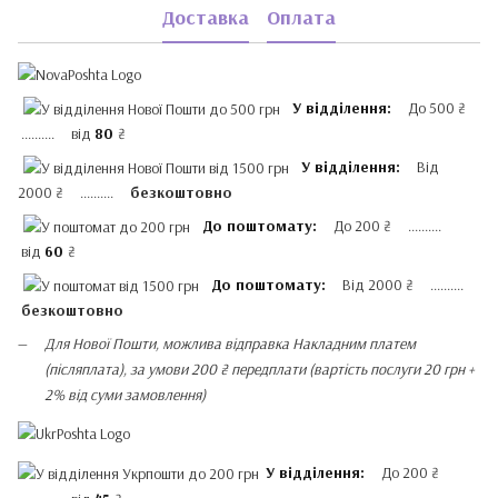
Доставка
Оплата
У відділення:
До 500 ₴
.......... від
80
₴
У відділення:
Від
2000 ₴ ..........
безкоштовно
До поштомату:
До 200 ₴ ..........
від
60
₴
До поштомату:
Від 2000 ₴ ..........
безкоштовно
Для Нової Пошти, можлива відправка Накладним платем
(післяплата), за умови 200 ₴ передплати (вартість послуги 20 грн +
2% від суми замовлення)
У відділення:
До 200 ₴