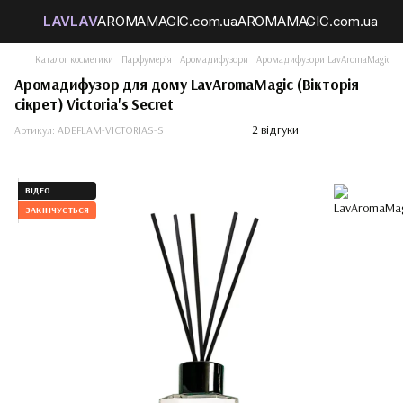
Каталог косметики
Парфумерія
Аромадифузори
Аромадифузори LavAromaMagic
А
Аромадифузор для дому LavAromaMagic (Вікторія
сікрет) Victoria's Secret
2 відгуки
Артикул:
ADEFLAM-VICTORIAS-S
ВІДЕО
ЗАКІНЧУЄТЬСЯ