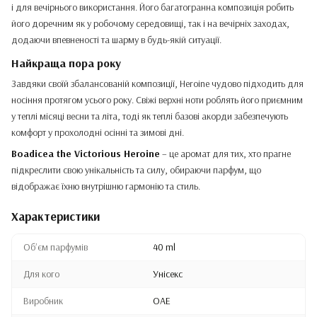
і для вечірнього використання. Його багатогранна композиція робить
його доречним як у робочому середовищі, так і на вечірніх заходах,
додаючи впевненості та шарму в будь-якій ситуації.
Найкраща пора року
Завдяки своїй збалансованій композиції, Heroine чудово підходить для
носіння протягом усього року. Свіжі верхні ноти роблять його приємним
у теплі місяці весни та літа, тоді як теплі базові акорди забезпечують
комфорт у прохолодні осінні та зимові дні.
Boadicea the Victorious Heroine
– це аромат для тих, хто прагне
підкреслити свою унікальність та силу, обираючи парфум, що
відображає їхню внутрішню гармонію та стиль.
Характеристики
Обʼєм парфумів
40 ml
Для кого
Унісекс
Виробник
ОАЕ