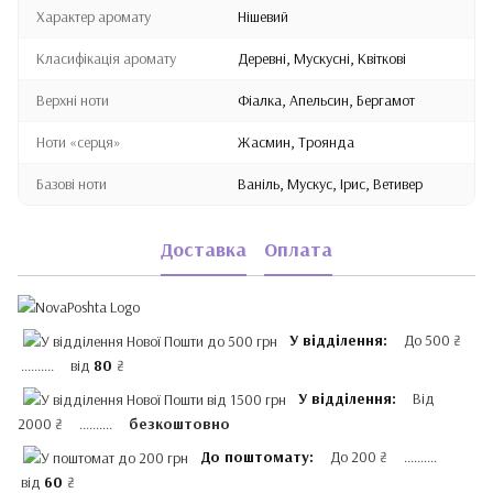
Характер аромату
Нішевий
Класифікація аромату
Деревні, Мускусні, Квіткові
Верхні ноти
Фіалка, Апельсин, Бергамот
Ноти «серця»
Жасмин, Троянда
Базові ноти
Ваніль, Мускус, Ірис, Ветивер
Доставка
Оплата
У відділення:
До 500 ₴
.......... від
80
₴
У відділення:
Від
2000 ₴ ..........
безкоштовно
До поштомату:
До 200 ₴ ..........
від
60
₴