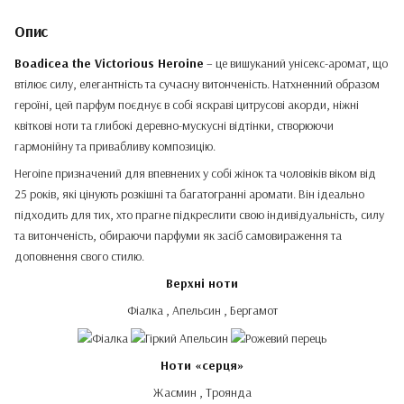
Опис
Boadicea the Victorious Heroine
– це вишуканий унісекс-аромат, що
втілює силу, елегантність та сучасну витонченість. Натхненний образом
героїні, цей парфум поєднує в собі яскраві цитрусові акорди, ніжні
квіткові ноти та глибокі деревно-мускусні відтінки, створюючи
гармонійну та привабливу композицію.
Heroine призначений для впевнених у собі жінок та чоловіків віком від
25 років, які цінують розкішні та багатогранні аромати. Він ідеально
підходить для тих, хто прагне підкреслити свою індивідуальність, силу
та витонченість, обираючи парфуми як засіб самовираження та
доповнення свого стилю.
Верхні ноти
Фіалка , Апельсин , Бергамот
Ноти «серця»
Жасмин , Троянда