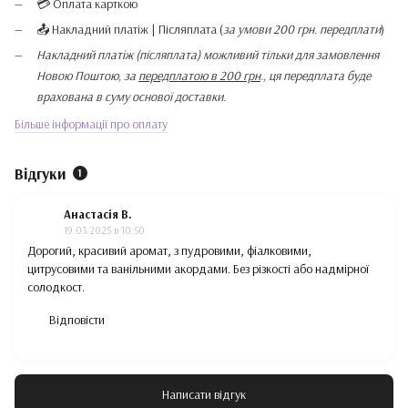
💳 Оплата карткою
📤 Накладний платіж | Післяплата (
за умови 200 грн. передплати
)
Накладний платіж (післяплата) можливий тільки для замовлення
Новою Поштою, за
передплатою в 200 грн
., ця передплата буде
врахована в суму основої доставки.
Більше інформації про оплату
Відгуки
1
Анастасія В.
19.03.2025 в 10:50
Дорогий, красивий аромат, з пудровими, фіалковими,
цитрусовими та ванільними акордами. Без різкості або надмірної
солодкост.
Відповісти
Написати відгук