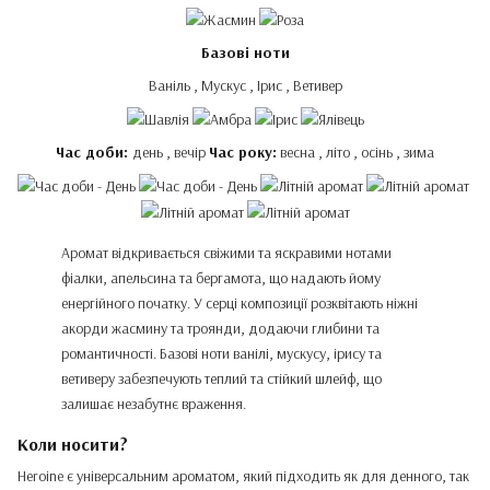
Базові ноти
Ваніль , Мускус , Ірис , Ветивер
Час доби:
день , вечір
Час року:
весна , літо , осінь , зима
Аромат відкривається свіжими та яскравими нотами
фіалки, апельсина та бергамота, що надають йому
енергійного початку. У серці композиції розквітають ніжні
акорди жасмину та троянди, додаючи глибини та
романтичності. Базові ноти ванілі, мускусу, ірису та
ветиверу забезпечують теплий та стійкий шлейф, що
залишає незабутнє враження.
Коли носити?
Heroine є універсальним ароматом, який підходить як для денного, так