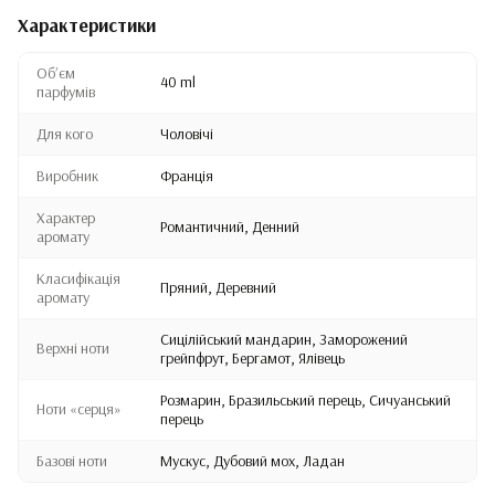
Характеристики
Обʼєм
40 ml
парфумів
Для кого
Чоловічі
Виробник
Франція
Характер
Романтичний, Денний
аромату
Класифікація
Пряний, Деревний
аромату
Сицілійський мандарин, Заморожений
Верхні ноти
грейпфрут, Бергамот, Ялівець
Розмарин, Бразильський перець, Сичуанський
Ноти «серця»
перець
Базові ноти
Мускус, Дубовий мох, Ладан