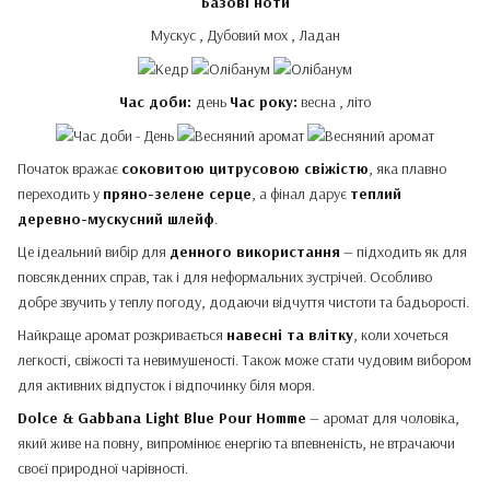
Базові ноти
Мускус , Дубовий мох , Ладан
Час доби:
день
Час року:
весна , літо
Початок вражає
соковитою цитрусовою свіжістю
, яка плавно
переходить у
пряно-зелене серце
, а фінал дарує
теплий
деревно-мускусний шлейф
.
Це ідеальний вибір для
денного використання
— підходить як для
повсякденних справ, так і для неформальних зустрічей. Особливо
добре звучить у теплу погоду, додаючи відчуття чистоти та бадьорості.
Найкраще аромат розкривається
навесні та влітку
, коли хочеться
легкості, свіжості та невимушеності. Також може стати чудовим вибором
для активних відпусток і відпочинку біля моря.
Dolce & Gabbana Light Blue Pour Homme
— аромат для чоловіка,
який живе на повну, випромінює енергію та впевненість, не втрачаючи
своєї природної чарівності.