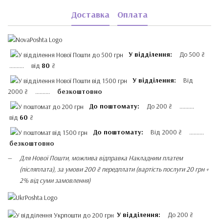
Доставка
Оплата
У відділення:
До 500 ₴
.......... від
80
₴
У відділення:
Від
2000 ₴ ..........
безкоштовно
До поштомату:
До 200 ₴ ..........
від
60
₴
До поштомату:
Від 2000 ₴ ..........
безкоштовно
Для Нової Пошти, можлива відправка Накладним платем
(післяплата), за умови 200 ₴ передплати (вартість послуги 20 грн +
2% від суми замовлення)
У відділення:
До 200 ₴