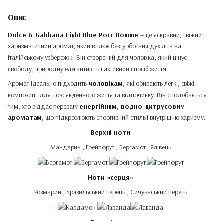
Опис
Dolce & Gabbana Light Blue Pour Homme
— це яскравий, свіжий і
харизматичний аромат, який втілює безтурботний дух літа на
італійському узбережжі. Він створений для чоловіка, який цінує
свободу, природну елегантність і активний спосіб життя.
Аромат ідеально підходить
чоловікам
, які обирають легкі, свіжі
композиції для повсякденного життя та відпочинку. Він сподобається
тим, хто віддає перевагу
енергійним, водно-цитрусовим
ароматам
, що підкреслюють спортивний стиль і внутрішню харизму.
Верхні ноти
Мандарин , Грейпфрут , Бергамот , Ялівець
Ноти «серця»
Розмарин , Бразильський перець , Сичуанський перець