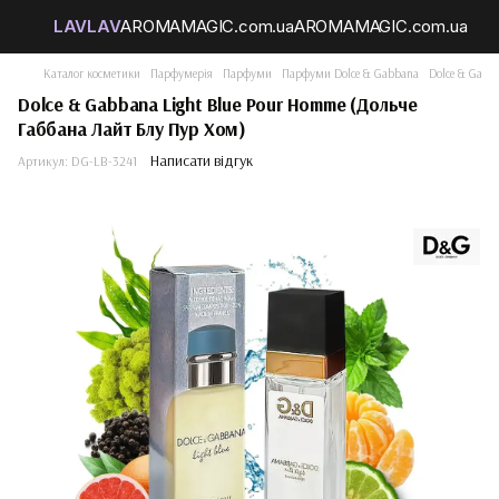
Каталог косметики
Парфумерія
Парфуми
Парфуми Dolce & Gabbana
Dolce & Gabb
Dolce & Gabbana Light Blue Pour Homme (Дольче
Габбана Лайт Блу Пур Хом)
Написати відгук
Артикул:
DG-LB-3241