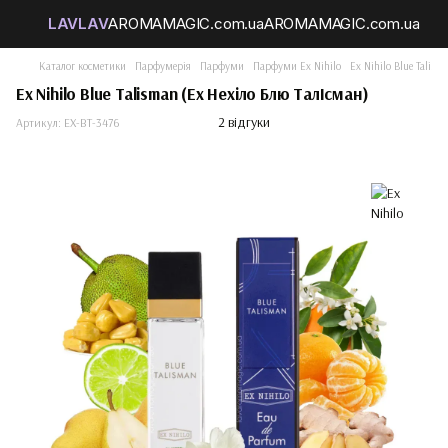
Каталог косметики
Парфумерія
Парфуми
Парфуми Ex Nihilo
Ex Nihilo Blue Talism
Ex Nihilo Blue Talisman (Ех Нехіло Блю ТалІсман)
2 відгуки
Артикул:
EX-BT-3476