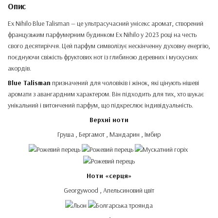
Опис
Ex Nihilo Blue Talisman — це ультрасучасний унісекс аромат, створений
французьким парфумерним будинком Ex Nihilo у 2023 році на честь
свого десятиріччя. Цей парфум символізує нескінченну духовну енергію,
поєднуючи свіжість фруктових нот із глибиною деревних і мускусних
акордів.
Blue Talisman
призначений для чоловіків і жінок, які цінують нішеві
аромати з авангардним характером. Він підходить для тих, хто шукає
унікальний і витончений парфум, що підкреслює індивідуальність.
Верхні ноти
Груша , Бергамот , Мандарин , Імбир
Ноти «серця»
Georgywood , Апельсиновий цвіт