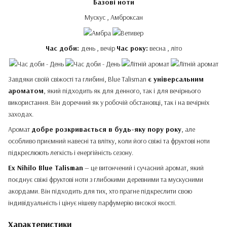
Базові ноти
Мускус , Амброксан
Час доби:
день , вечір
Час року:
весна , літо
Завдяки своїй свіжості та глибині, Blue Talisman
є універсальним
ароматом
, який підходить як для денного, так і для вечірнього
використання. Він доречний як у робочій обстановці, так і на вечірніх
заходах.
Аромат
добре розкривається в будь-яку пору року
, але
особливо приємний навесні та влітку, коли його свіжі та фруктові ноти
підкреслюють легкість і енергійність сезону.
Ex Nihilo Blue Talisman
— це витончений і сучасний аромат, який
поєднує свіжі фруктові ноти з глибокими деревними та мускусними
акордами. Він підходить для тих, хто прагне підкреслити свою
індивідуальність і цінує нішеву парфумерію високої якості.
Характеристики