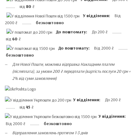
.......... від
80
₴
У відділення:
Від
2000 ₴ ..........
безкоштовно
До поштомату:
До 200 ₴ ..........
від
60
₴
До поштомату:
Від 2000 ₴ ..........
безкоштовно
Для Нової Пошти, можлива відправка Накладним платем
(післяплата), за умови 200 ₴ передплати (вартість послуги 20 грн +
2% від суми замовлення)
У відділення:
До 200 ₴
.......... від
45
₴
У відділення:
Від 2000 ₴ ..........
безкоштовно
Відправлення замовлень протягом 1-3 днів