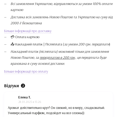
Всі замовлення Укрпоштою, відправляються за умови 100% оплати
карткою
Доставка всіх замовлень Новою Поштою та Укрпоштою на суму від
2000 ₴ безкоштовна
Більше інформації про доставку
💳 Оплата карткою
📤 Накладний платіж | Післяплата (
за умови 200 грн. передплати
)
Накладний платіж (післяплата) можливий тільки для замовлення
Новою Поштою, за
передплатою в 200 грн
., ця передплата буде
врахована в суму основої доставки.
Більше інформації про оплату
Відгуки
2
Елена Т.
28.01.2025 в 15:26
Аромат действительно крут! Он свежий, но в меру, сладковатый.
Универсальный парфюм, подойдет на все сезоны))