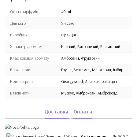
Обʼєм парфумів
40 ml
Для кого
Унісекс
Виробник
Франція
Характер аромату
Нішевий, Витончений, Елегантний
Класифікація аромату
Амбровий, Фруктовий
Верхні ноти
Груша, Бергамот, Мандарин, Імбир
Ноти «серця»
Georgywood, Апельсиновий цвіт
Базові ноти
Мускус, Амброксан, Амброксид
Доставка
Оплата
У відділення:
До 500 ₴