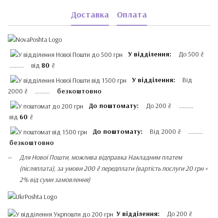
Доставка
Оплата
У відділення:
До 500 ₴
.......... від
80
₴
У відділення:
Від
2000 ₴ ..........
безкоштовно
До поштомату:
До 200 ₴ ..........
від
60
₴
До поштомату:
Від 2000 ₴ ..........
безкоштовно
Для Нової Пошти, можлива відправка Накладним платем
(післяплата), за умови 200 ₴ передплати (вартість послуги 20 грн +
2% від суми замовлення)
У відділення:
До 200 ₴