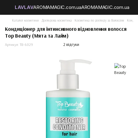
Каталог косметики
Доглядова косметика
Косметика по догляду за Волоссям
Кондиц
Кондиціонер для інтинсивного відновлення волосся
Top Beauty (Мята та Лайм)
2 відгуки
Артикул:
TB-6029