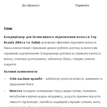
До обраного
Порівняти
Опис
Кондиціонер для інтинсивного відновлення волосся Top
Beauty (Мята та Лайм)
допоможе ефективно відновити волосся.
Ніжна консистенція і приємний аромат роблять догляд за волоссям
справжнім задоволенням. Кондиціонер допомагає утримати в волоссі
вологу, полегшує розчісування, забезпечує блиск, створює захисне
покриття.
Активні компоненти:
Олія насіння крамбе -
забезпечує волоссю м'якість, живлення та
природний блиск.
Ментол
посприяє поліпшенню тонусу шкіри голови, поліпшить
метаболізм в верхніх шарах епідермісу, додасть приємне відчуття
свіжості і прохолоди. Запобігає надмірній секрецію сальних залоз,