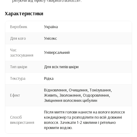
рятуючи від ефекту «жирного волосся».
Характеристики
Виробник
Україна
Для кого
Унісекс
Час
Універсальний
застосування
Тип шкіри
Для всіх типів шкіри
Текстура
Рідка
Відновлення, Очищення, Тонізування,
Ефект
Живить, Зволоження, Оздоровлення,
Зміцнення волосяних цибулин
Після миття голови нанести на вологе волосся
Спосіб
кондиціонер та розподілити по всій довжині
використання
волосся. Зачекати 1-2 хвилини і ретельно
промити водою.