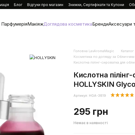
мація
Блог
Відгуки про магазин
Знижки, Сертифікати та Купони
Об
Парфумерія
Макіяж
Доглядова косметика
Бренди
Аксесуари т
Головна LavAromaMagic
Каталог
Косметика по догляду за Обличчям
Кислотна пілінг-сироватка для обли
Кислотна пілінг
HOLLYSKIN Glycol
Артикул: HGA-3819
295 грн
Немає в наявності