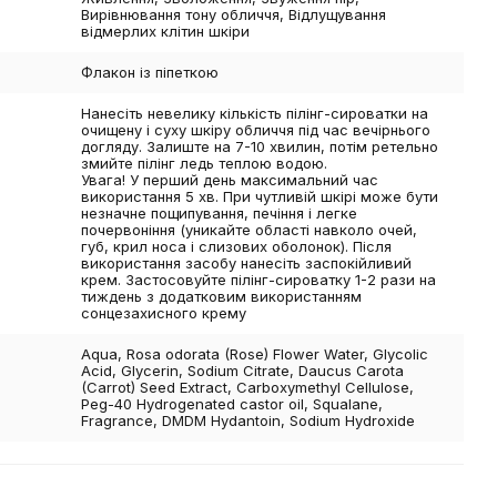
Вирівнювання тону обличчя, Відлущування
відмерлих клітин шкіри
Флакон із піпеткою
Нанесіть невелику кількість пілінг-сироватки на
очищену і суху шкіру обличчя під час вечірнього
догляду. Залиште на 7-10 хвилин, потім ретельно
змийте пілінг ледь теплою водою.
Увага! У перший день максимальний час
використання 5 хв. При чутливій шкірі може бути
незначне пощипування, печіння і легке
почервоніння (уникайте області навколо очей,
губ, крил носа і слизових оболонок). Після
використання засобу нанесіть заспокійливий
крем. Застосовуйте пілінг-сироватку 1-2 рази на
тиждень з додатковим використанням
сонцезахисного крему
Aqua, Rosa odorata (Rose) Flower Water, Glycolic
Acid, Glycerin, Sodium Citrate, Daucus Carota
(Carrot) Seed Extract, Carboxymethyl Cellulose,
Peg-40 Hydrogenated castor oil, Squalane,
Fragrance, DMDM Hydantoin, Sodium Hydroxide