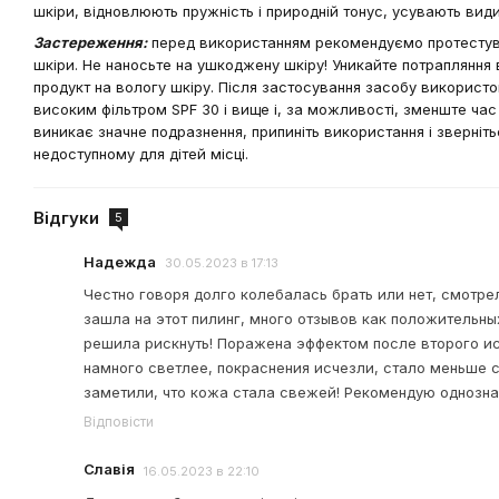
шкіри, відновлюють пружність і природній тонус, усувають вид
Застереження:
перед використанням рекомендуємо протестуват
шкіри. Не наносьте на ушкоджену шкіру! Уникайте потрапляння в
продукт на вологу шкіру. Пiсля застосування засобу використ
високим фільтром SPF 30 і вище і, за можливості, зменште час
виникає значне подразнення, припиніть використання і звернітьс
недоступному для дітей місці.
Відгуки
5
Надежда
30.05.2023 в 17:13
Честно говоря долго колебалась брать или нет, смотрел
зашла на этот пилинг, много отзывов как положительны
решила рискнуть! Поражена эффектом после второго ис
намного светлее, покраснения исчезли, стало меньше с
заметили, что кожа стала свежей! Рекомендую однозна
Відповісти
Славія
16.05.2023 в 22:10