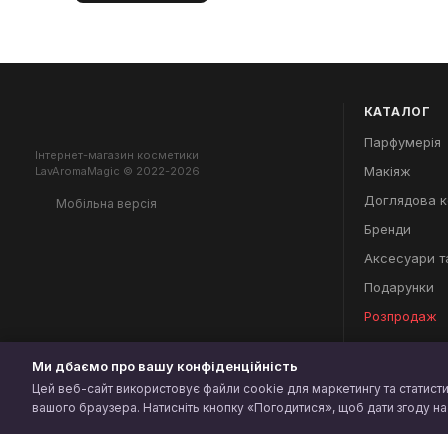
КАТАЛОГ
Парфумерія
Інтернет-магазин косметики
Макіяж
LavAromaMagic © 2022-2026
Доглядова 
Мобільна версія
Бренди
Аксесуари та
Подарунки
Розпродаж
Ми дбаємо про вашу конфіденційність
Цей веб-сайт використовує файли cookie для маркетингу та статисти
вашого браузера. Натисніть кнопку «Погодитися», щоб дати згоду н
Інтернет-магазин створений з Хорошоп