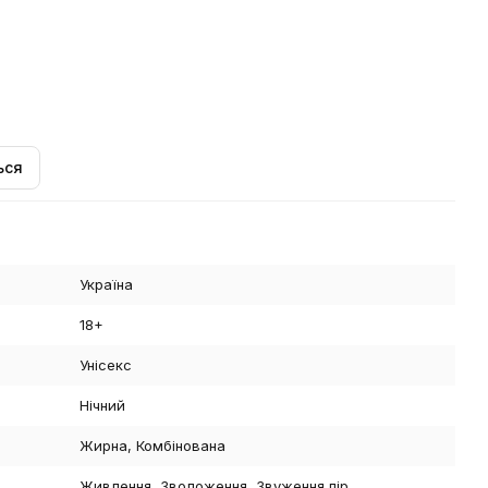
ься
Україна
18+
Унісекс
Нічний
Жирна, Комбінована
Живлення, Зволоження, Звуження пір,