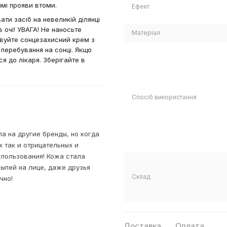
имі прояви втоми.
Ефект
и засіб на невеликій ділянці
 очі! УВАГА! Не наносьте
Матеріал
овуйте сонцезахисний крем з
 перебування на сонці. Якщо
я до лікаря. Зберігайте в
Спосіб використання
а на другие бренды, но когда
х так и отрицательных и
пользования! Кожа стала
ыпей на лице, даже друзья
Склад
чно!
Доставка
Оплата