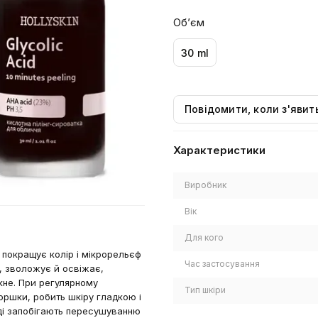
Обʼєм
30 ml
Повідомити, коли з'явит
Характеристики
Виробник
Вік
Для кого
покращує колір і мікрорельєф
Час застосування
и, зволожує й освіжає,
акне. При регулярному
Тип шкіри
оршки, робить шкіру гладкою і
аді запобігають пересушуванню