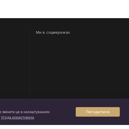
Ми в соцмережах
и
Погодитися
е змінити це в налаштуваннях
і
Угода користувача
.