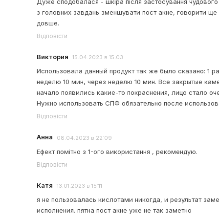
Дуже сподобалася - шкіра після застосування чудового
з головних завдань зменшувати пост акне, говорити ще 
довше.
Відповісти
Виктория
15.04.2023 в 15:03
Использовала данный продукт так же было сказано: 1 р
неделю 10 мин, через неделю 10 мин. Все закрытые кам
начало появились какие-то покраснения, лицо стало оч
Нужно использовать СПФ обязательно после использов
Відповісти
Анна
08.04.2023 в 22:09
Ефект помітно з 1-ого використання , рекомендую.
Відповісти
Катя
13.01.2023 в 15:11
я не пользовалась кислотами никогда, и результат зам
исполнения. пятна пост акне уже не так заметно