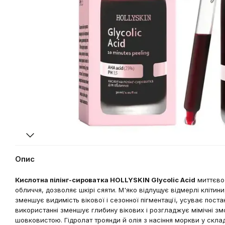
Опис
Кислотна пілінг-сироватка HOLLYSKIN Glycolic Acid
миттєво 
обличчя, дозволяє шкірі сяяти. М'яко відлущує відмерлі клітин
зменшує видимість вікової і сезонної пігментації, усуває пост
використанні зменшує глибину вікових і розгладжує мімічні зм
шовковистою. Гідролат троянди й олія з насіння моркви у скл