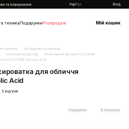
Укр
Рус
Вхід
мін та повернення
Мій кошик
а техніка
Подарунки
Розпродаж
 косметики
Доглядова косметика
Інтенсивний догляд
Інтенсивний догляд HOLLYSKIN
ччя HOLLYSKIN Glycolic Acid
-сироватка для обличчя
ic Acid
5 відгуків
Порівняти
В бажання