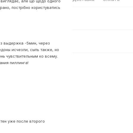
 виглядає, але що щодо одного
рано, пострібно користуватись
аз выдержка -5мин, через
едоны исчезли, сыпь также, но
ень чувствительным ко всему.
ания пиллинга!
етен уже после второго