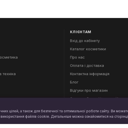
КЛІЄНТАМ
Вхід до кабінету
Каталог косметики
косметика
Про нас
Оплата і доставка
 техніка
Контактна інформація
Блог
Відгуки про магазин
Знижки, Сертифікати та Купон
Обмін та повернення
чних цілей, а також для безпечної та оптимальної роботи сайту. Ви может
а використання файлів cookie. Детальніше можна ознайомитися на сторінц