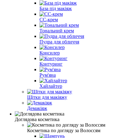
База під макіяж
CC-крем
Тональний крем
Пудра для обличчя
Консилер
Контуринг
Рум'яна
Хайлайтер
Щітки для макіяжу
Демакіяж
Доглядова косметика
Косметика по догляду за Волоссям