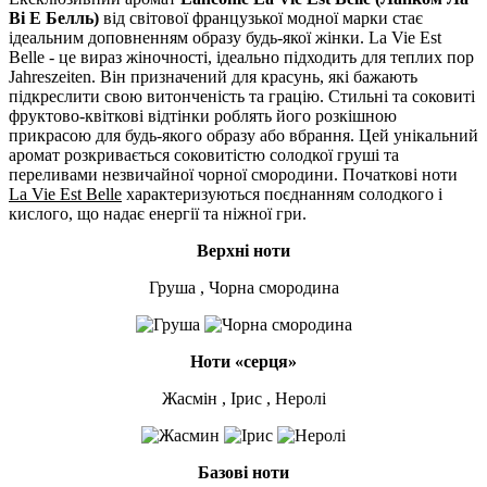
Ві Е Белль)
від світової французької модної марки стає
ідеальним доповненням образу будь-якої жінки. La Vie Est
Belle - це вираз жіночності, ідеально підходить для теплих пор
Jahreszeiten. Він призначений для красунь, які бажають
підкреслити свою витонченість та грацію. Стильні та соковиті
фруктово-квіткові відтінки роблять його розкішною
прикрасою для будь-якого образу або вбрання. Цей унікальний
аромат розкривається соковитістю солодкої груші та
переливами незвичайної чорної смородини. Початкові ноти
La Vie Est Belle
характеризуються поєднанням солодкого і
кислого, що надає енергії та ніжної гри.
Верхні ноти
Груша , Чорна смородина
Ноти «серця»
Жасмін , Ірис , Неролі
Базові ноти