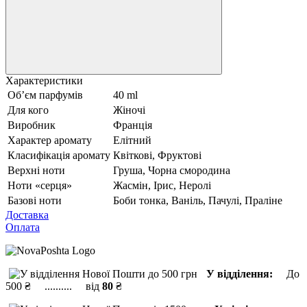
Характеристики
Обʼєм парфумів
40 ml
Для кого
Жіночі
Виробник
Франція
Характер аромату
Елітний
Класифікація аромату
Квіткові, Фруктові
Верхні ноти
Груша, Чорна смородина
Ноти «серця»
Жасмін, Ірис, Неролі
Базові ноти
Боби тонка, Ваніль, Пачулі, Праліне
Доставка
Оплата
У відділення:
До
500 ₴ .......... від
80
₴