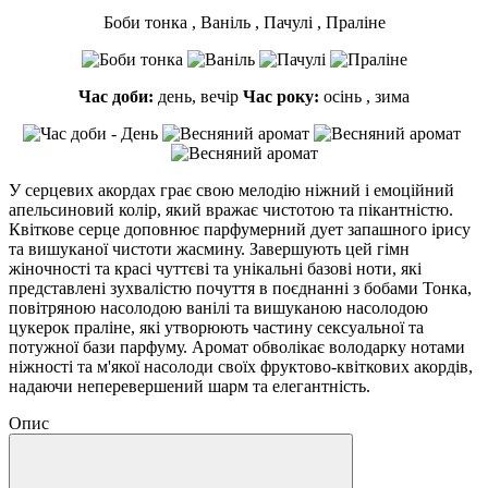
Боби тонка , Ваніль , Пачулі , Праліне
Час доби:
день, вечір
Час року:
осінь , зима
У серцевих акордах грає свою мелодію ніжний і емоційний
апельсиновий колір, який вражає чистотою та пікантністю.
Квіткове серце доповнює парфумерний дует запашного ірису
та вишуканої чистоти жасмину. Завершують цей гімн
жіночності та красі чуттєві та унікальні базові ноти, які
представлені зухвалістю почуття в поєднанні з бобами Тонка,
повітряною насолодою ванілі та вишуканою насолодою
цукерок праліне, які утворюють частину сексуальної та
потужної бази парфуму. Аромат обволікає володарку нотами
ніжності та м'якої насолоди своїх фруктово-квіткових акордів,
надаючи неперевершений шарм та елегантність.
Опис