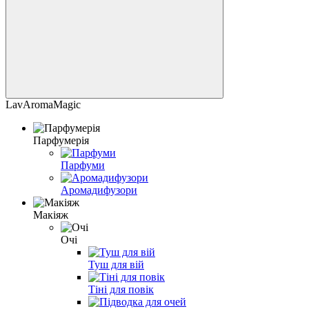
LavAromaMagic
Парфумерія
Парфуми
Аромадифузори
Макіяж
Очі
Туш для вій
Тіні для повік