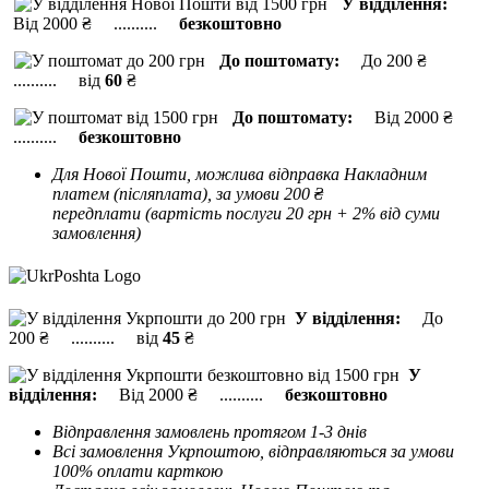
У відділення:
Від 2000 ₴ ..........
безкоштовно
До поштомату:
До 200 ₴
.......... від
60
₴
До поштомату:
Від 2000 ₴
..........
безкоштовно
Для Нової Пошти, можлива відправка Накладним
платем (післяплата), за умови 200 ₴
передплати (вартість послуги 20 грн + 2% від суми
замовлення)
У відділення:
До
200 ₴ .......... від
45
₴
У
відділення:
Від 2000 ₴ ..........
безкоштовно
Відправлення замовлень протягом 1-3 днів
Всі замовлення Укрпоштою, відправляються за умови
100% оплати карткою