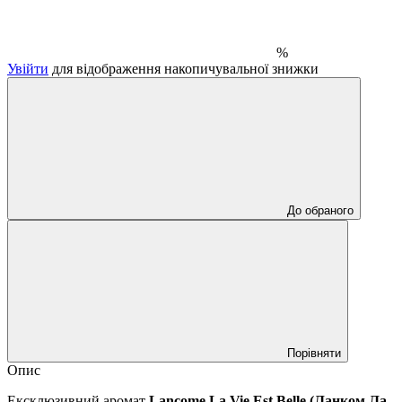
%
Увійти
для відображення накопичувальної знижки
До обраного
Порівняти
Опис
Ексклюзивний аромат
Lancome La Vie Est Belle (Ланком Ла