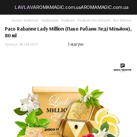
Каталог косметики
Парфумерія
Парфуми
Парфуми Paco Rabanne
Paco Rabanne Lad
Paco Rabanne Lady Million (Пако Рабанн Леді Мільйон),
80 ml
3 відгуки
Артикул:
PR-LM-4827