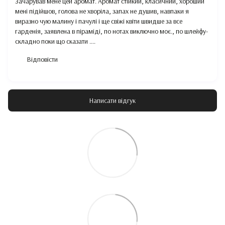
Зачарував мене цей аромат. Аромат стійкий, класичний, хороший
мені підійшов, голова не хворіла, запах не душив, навпаки я
виразно чую малину і пачулі і ще свіжі квіти швидше за все
гарденія, заявлена в піраміді, по нотах виключно моє., по шлейфу-
складно поки що сказати ....
Відповісти
Написати відгук