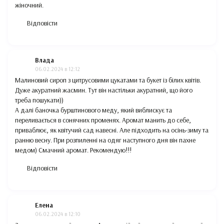
жіночний.
Відповісти
Влада
06.02.2024 в 12:12
Малиновий сироп з цитрусовими цукатами та букет із білих квітів.
Дуже акуратний жасмин. Тут він настільки акуратний, що його
треба пошукати))
А далі баночка бурштинового меду, який виблискує та
переливається в сонячних променях. Аромат манить до себе,
приваблює, як квітучий сад навесні. Але підходить на осінь-зиму та
ранню весну. При розпиленні на одяг наступного дня він пахне
медом) Смачний аромат. Рекомендую!!!
Відповісти
Елена
06.02.2024 в 12:10