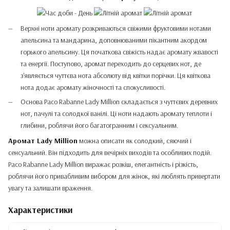
Верхні ноти аромату розкриваються свіжими фруктовими нотами
апельсина та мандарина, доповнюваними пікантним акордом
горького апельсину. Ця початкова свіжість надає аромату жвавості
та енергії. Поступово, аромат переходить до серцевих нот, де
з'являється чуттєва нота абсолюту від квітки порічки. Ця квіткова
нота додає аромату жіночності та спокусливості.
Основа Paco Rabanne Lady Million складається з чуттєвих деревних
нот, пачулі та солодкої ванілі. Ці ноти надають аромату теплоти і
глибини, роблячи його багатогранним і сексуальним.
Аромат Lady Million
можна описати як солодкий, сяючий і
сенсуальний. Він підходить для вечірніх виходів та особливих подій.
Paco Rabanne Lady Million виражає розкіш, елегантність і різкість,
роблячи його привабливим вибором для жінок, які люблять привертати
увагу та залишати враження.
Характеристики