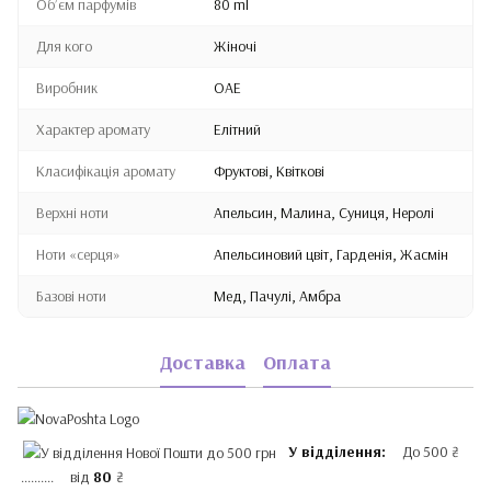
Обʼєм парфумів
80 ml
Для кого
Жіночі
Виробник
ОАЕ
Характер аромату
Елітний
Класифікація аромату
Фруктові, Квіткові
Верхні ноти
Апельсин, Малина, Суниця, Неролі
Ноти «серця»
Апельсиновий цвіт, Гарденія, Жасмін
Базові ноти
Мед, Пачулі, Амбра
Доставка
Оплата
У відділення:
До 500 ₴
.......... від
80
₴