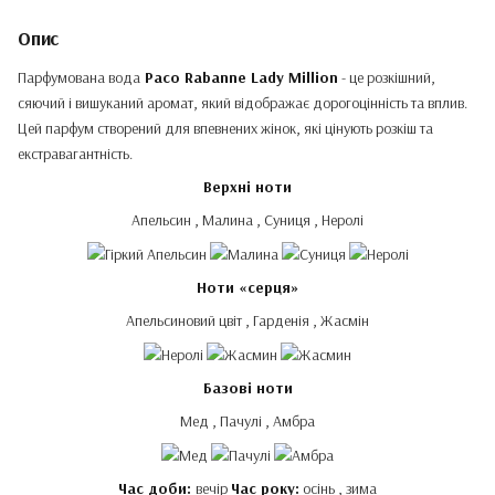
Опис
Парфумована вода
Paco Rabanne Lady Million
- це розкішний,
сяючий і вишуканий аромат, який відображає дорогоцінність та вплив.
Цей парфум створений для впевнених жінок, які цінують розкіш та
екстравагантність.
Верхні ноти
Апельсин , Малина , Суниця , Неролі
Ноти «серця»
Апельсиновий цвіт , Гарденія , Жасмін
Базові ноти
Мед , Пачулі , Амбра
Час доби:
вечір
Час року:
осінь , зима