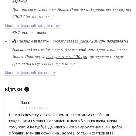
карткою
Доставка всіх замовлень Новою Поштою та Укрпоштою на суму від
2000 ₴ безкоштовна
Більше інформації про доставку
💳 Оплата карткою
📤 Накладний платіж | Післяплата (
за умови 200 грн. передплати
)
Накладний платіж (післяплата) можливий тільки для замовлення
Новою Поштою, за
передплатою в 200 грн
., ця передплата буде
врахована в суму основої доставки.
Більше інформації про оплату
Відгуки
3
Злата
06.02.2024 в 12:14
На мені спочатку колючий аромат, але згодом стає більш
гладеньким і м'яким. Солодкість в нього більш квіткова, ніжна,
тому зовсім не турбує. Дешевого нічого в ароматі нема, він добре
зібраний. Мені він схожий на J'adore Dior такий святковий та