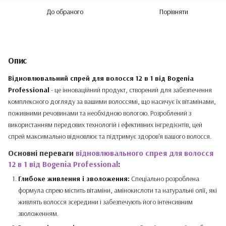
До обраного
Порівняти
Опис
Відновлювальний спрей для волосся 12 в 1 від Bogenia
Professional
- це інноваційний продукт, створений для забезпечення
комплексного догляду за вашими волоссямі, що насичує їх вітамінами,
поживними речовинами та необхідною вологою. Розроблений з
використанням передових технологій і ефективних інгредієнтів, цей
спрей максимально відновлює та підтримує здоров'я вашого волосся.
Основні переваги
відновлювального спрея для волосся
12 в 1 від Bogenia Professional
:
Глибоке живлення і зволоження:
Спеціально розроблена
формула спрею містить вітаміни, амінокислоти та натуральні олії, які
живлять волосся зсередини і забезпечують його інтенсивним
зволоженням.