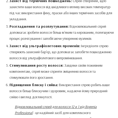
Захист від термічних пошкоджень:
Спрей створений, щоб
захистити ваше волосся від шкідливого впливу високих температур
під час використання фену, праски або інших термічних засобів для
укладання.
Розгладження та розплутування:
Відновлювальний спрей
допомагає зробити волосся більш м'яким та керованим, полегшуючи
процес розчісування і запобігаючи утворенню вузликів.
Захист від ультрафіолетових променів:
Інгредієнти спрею
створюють захисний бар'єр, що допомагає запобігти пошкодженню
волосся від ультрафіолетового випромінювання.
Стимулювання росту волосся:
Завдяки своїм поживним
компонентам, спрей може сприяти зміцненню волосся та
стимулювати його зростання.
Підвищення блиску і сяйва:
Використання спрею робить ваше
волосся більш блискучим і здоровим, надаючи йому природний
сяйво і вигляд доглянутості.
Відновлювальний спрей для волосся 12 в 1 від Bogenia
Professional
- це надійний засіб для комплексного