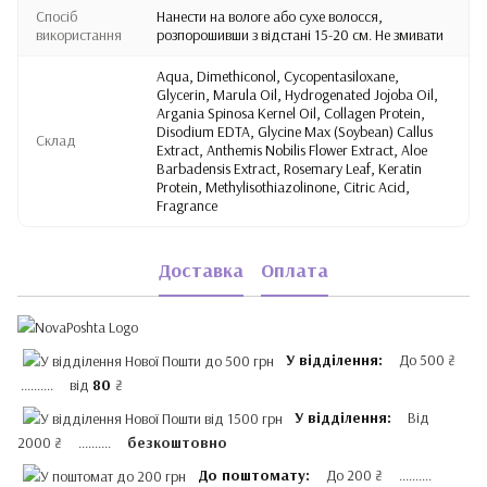
Спосіб
Нанести на вологе або сухе волосся,
використання
розпорошивши з відстані 15-20 см. Не змивати
Aqua, Dimethiconol, Cycopentasiloxane,
Glycerin, Marula Oil, Hydrogenated Jojoba Oil,
Argania Spinosa Kernel Oil, Collagen Protein,
Disodium EDTA, Glycine Max (Soybean) Callus
Склад
Extract, Anthemis Nobilis Flower Extract, Aloe
Barbadensis Extract, Rosemary Leaf, Keratin
Protein, Methylisothiazolinone, Citric Acid,
Fragrance
Доставка
Оплата
У відділення:
До 500 ₴
.......... від
80
₴
У відділення:
Від
2000 ₴ ..........
безкоштовно
До поштомату:
До 200 ₴ ..........