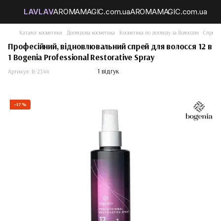
Каталог косметики
Доглядова косметика
Косметика по догляду за Волоссям
Спрей д
Професійний, відновлювальний спрей для волосся 12 в
1 Bogenia Professional Restorative Spray
1 відгук
Артикул:
B-2344
−17%