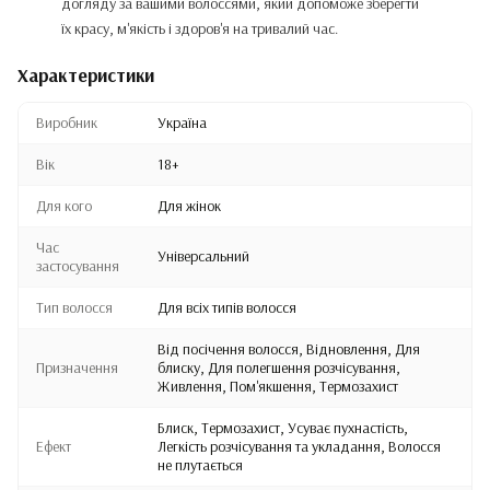
догляду за вашими волоссями, який допоможе зберегти
їх красу, м'якість і здоров'я на тривалий час.
Характеристики
Виробник
Україна
Вік
18+
Для кого
Для жінок
Час
Універсальний
застосування
Тип волосся
Для всіх типів волосся
Від посічення волосся, Відновлення, Для
Призначення
блиску, Для полегшення розчісування,
Живлення, Пом'якшення, Термозахист
Блиск, Термозахист, Усуває пухнастість,
Ефект
Легкість розчісування та укладання, Волосся
не плутається