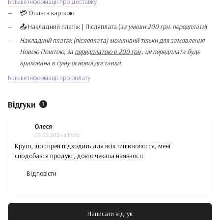
Більше інформації про доставку
💳 Оплата карткою
📤 Накладний платіж | Післяплата (
за умови 200 грн. передплати
)
Накладний платіж (післяплата) можливий тільки для замовлення
Новою Поштою, за
передплатою в 200 грн
., ця передплата буде
врахована в суму основої доставки.
Більше інформації про оплату
Відгуки
1
Олеся
09.02.2024 в 15:02
Круто, що спрей підходить для всіх типів волосся, мені
сподобався продукт, довго чекала наявності
Відповісти
Написати відгук