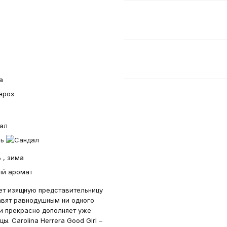
а
дал
 , зима
т изящную представительницу
авят равнодушным ни одного
и прекрасно дополняет уже
 Carolina Herrera Good Girl –