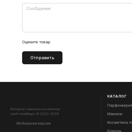
Оцените товар
Отправить
КАТАЛОГ
Парфюмери
Интернет-магазин косметики
Макияж
LavAromaMagic © 2022-2026
Косметика п
Мобильная версия
Бренды