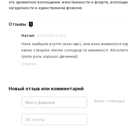
это ароматное воплощение женственности и флирта, воплощен
загадочности в единственном флаконе.
Отзывы
1
Наталі
07.02.2024 в 13:31
Наче знайшла взуття своєї мрії, але воно виявилося п
какао створює ілюзію солодощі та невинності. Абсолютн
грати роль хорошої дівчинки))
Ответить
Новый отзыв или комментарий
Войти с помощью