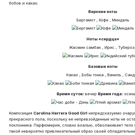
бобов и какао.
Верхние ноты
Бергамот , Кофе , Миндаль
Ноты «сердца»
Жасмин самбак , Ирис , Тубероз
Базовые ноты
Какао , Бобы тонка , Ваниль , Сан
Время суток:
вечер
Время года:
осень
Композиция
Carolina Herrera Good Girl
непредсказуемо очаруе
прекрасного пола, поскольку ее непревзойденные ноты не ост
поклонника. Парфюмерия, словно воалью, обволакивает тело 
такой невероятно привлекательный образ своей обладательницы.