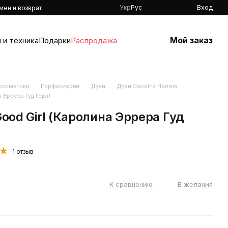
Укр
Рус
Вход
мен и возврат
Мой заказ
 и техника
Подарки
Распродажа
 косметики
Парфюмерия
Духи
Духи Carolina Herrera
а Эррера Гуд Гёрл)
 Good Girl (Каролина Эррера Гуд
1 отзыв
К сравнению
В желания