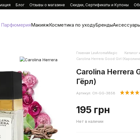
мация
Блог
Отзывы о магазине
Скидки, Сертификаты и Купоны
Об
Парфюмерия
Макияж
Косметика по уходу
Бренды
Аксессуары
Главная LavAromaMagic
Каталог
Carolina Herrera Good Girl (Каролин
Carolina Herrera
Гёрл)
Артикул: CH-GG-3858
195 грн
Нет в наличии