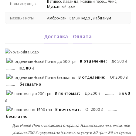
Ветивер, Лаванда, Розовый перец, Анис,
Ноты «сердца»
Мускатный орех
Базовые ноты
Амброксан , Белый кедр , Лабданум
Доставка
Оплата
В отделение:
До 500 ₴
.......... від
80
₴
В отделение:
От 2000 ₴
..........
бесплатно
В почтомат:
До 200 ₴ .......... від
60
₴
В почтомат:
От 2000 ₴ ..........
бесплатно
Для Новой Почты возможна отправка Наложенным платежем, при
условии 200 ₴ предоплаты (стоимость услуги 20 грн + 2% от суммы