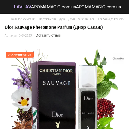
Каталог косметики
Парфюмерия
Духи
Духи Christian Dior
Dior Sauvage Pheromone
Dior Sauvage Pheromone Parfum (Диор Саваж)
Оставить отзыв
Артикул:
D-S-2353
ЗАКАНЧИВАЕТСЯ