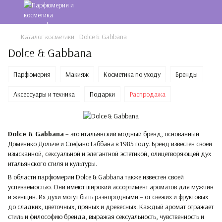
Каталог косметики
Dolce & Gabbana
Dolce & Gabbana
Парфюмерия
Макияж
Косметика по уходу
Бренды
Аксессуары и техника
Подарки
Распродажа
Dolce & Gabbana
– это итальянский модный бренд, основанный
Доменико Дольче и Стефано Габбана в 1985 году. Бренд известен своей
изысканной, сексуальной и элегантной эстетикой, олицетворяющей дух
итальянского стиля и культуры.
В области парфюмерии Dolce & Gabbana также известен своей
успеваемостью. Они имеют широкий ассортимент ароматов для мужчин
и женщин. Их духи могут быть разнородными – от свежих и фруктовых
до сладких, цветочных, пряных и древесных. Каждый аромат отражает
стиль и философию бренда, выражая сексуальность, чувственность и