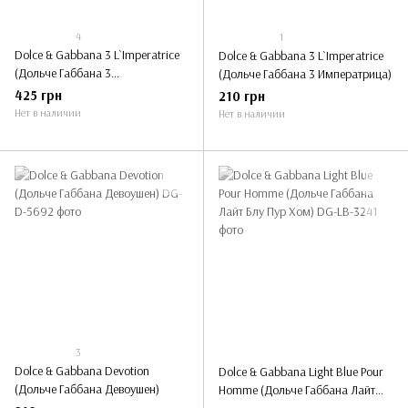
4
1
Dolce & Gabbana 3 L`Imperatrice
Dolce & Gabbana 3 L`Imperatrice
(Дольче Габбана 3
(Дольче Габбана 3 Императрица)
Императрица), 100 ml
425 грн
210 грн
Нет в наличии
Нет в наличии
3
Dolce & Gabbana Devotion
Dolce & Gabbana Light Blue Pour
(Дольче Габбана Девоушен)
Homme (Дольче Габбана Лайт
Блу Пур Хом)