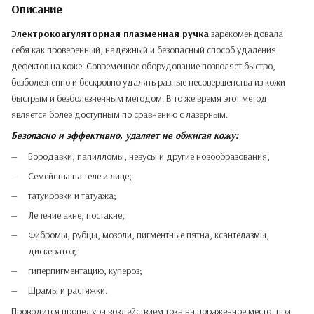
Описание
Электрокоагуляторная плазменная ручка
зарекомендовала
себя как проверенный, надежный и безопасный способ удаления
дефектов на коже. Современное оборудование позволяет быстро,
безболезненно и бескровно удалять разные несовершенства из кожи
быстрым и безболезненным методом. В то же время этот метод
является более доступным по сравнению с лазерным.
Безопасно и эффективно, удаляет не обжигая кожу:
Бородавки, папилломы, невусы и другие новообразования;
Семейства на теле и лице;
татуировки и татуажа;
Лечение акне, постакне;
Фибромы, рубцы, мозоли, пигментные пятна, ксантелазмы,
дискератоз;
гиперпигментацию, купероз;
Шрамы и растяжки.
Проводится процедура воздействием тока на пораженное место, при