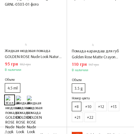
4
4
Жидкая нюдовая помада
Помада-карандаш для губ
GOLDEN ROSE Nude Look Natural
Golden Rose Matte Crayon
Shine Lipgloss, Nude Delight
Lipstick, #8
95 грн
110 грн
182 грн
147 грн
В наличии
В наличии
Объем
Объем
4.5 ml
3.5 g
Номер цвета
#8
#10
#12
#13
#21
#22