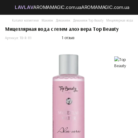
Каталог косметики
Макияж
Демакияж
Демакияж Top Beauty
Мицеллярная вода с ге
Мицеллярная вода с гелем алоэ вера Top Beauty
1 отзыв
Артикул:
TB-R-111