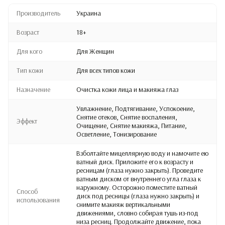
Производитель
Украина
Возраст
18+
Для кого
Для Женщин
Тип кожи
Для всех типов кожи
Назначение
Очистка кожи лица и макияжа глаз
Увлажнение, Подтягивание, Успокоение,
Снятие отеков, Снятие воспаления,
Эффект
Очищение, Снятие макияжа, Питание,
Осветление, Тонизирование
Взболтайте мицеллярную воду и намочите ею
ватный диск. Приложите его к возрасту и
ресницам (глаза нужно закрыть). Проведите
ватным диском от внутреннего угла глаза к
наружному. Осторожно поместите ватный
Способ
диск под ресницы (глаза нужно закрыть) и
использования
снимите макияж вертикальными
движениями, словно собирая тушь из-под
низа ресниц. Продолжайте движение, пока