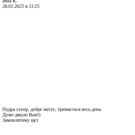
Інна К.
28.01.2025 в 11:25
Пудра супер, добре матує, тримається весь день.
Дуже дякую Вам!)
Замовлятиму щє)