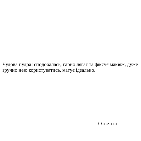
Чудова пудра! сподобалась, гарно лягає та фіксує макіяж, дуже
зручно нею користуватись, матує ідеально.
Ответить