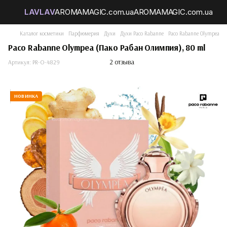
Каталог косметики
Парфюмерия
Духи
Духи Paco Rabanne
Paco Rabanne Olympea (П
Paco Rabanne Olympea (Пако Рабан Олимпия), 80 ml
2 отзыва
Артикул:
PR-O-4829
НОВИНКА