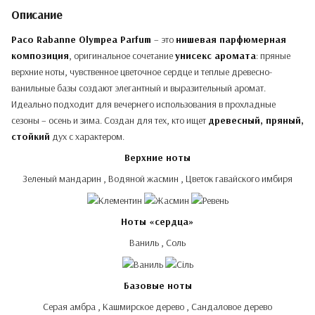
Описание
Paco Rabanne Olympea Parfum
– это
нишевая парфюмерная
композиция
, оригинальное сочетание
унисекс аромата
: пряные
верхние ноты, чувственное цветочное сердце и теплые древесно-
ванильные базы создают элегантный и выразительный аромат.
Идеально подходит для вечернего использования в прохладные
сезоны – осень и зима. Создан для тех, кто ищет
древесный, пряный,
стойкий
дух с характером.
Верхние ноты
Зеленый мандарин , Водяной жасмин , Цветок гавайского имбиря
Ноты «сердца»
Ваниль , Соль
Базовые ноты
Серая амбра , Кашмирское дерево , Сандаловое дерево