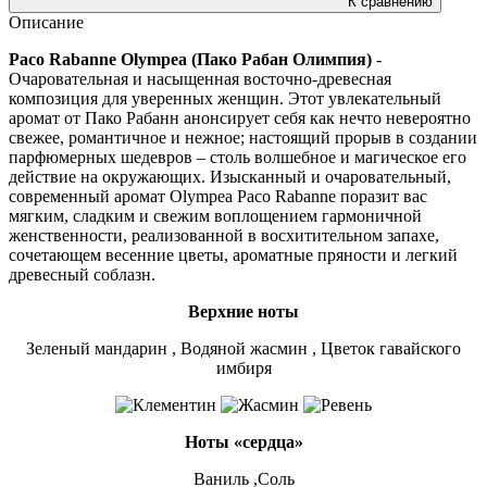
К сравнению
Описание
Paco Rabanne Olympea (Пако Рабан Олимпия)
-
Очаровательная и насыщенная восточно-древесная
композиция для уверенных женщин. Этот увлекательный
аромат от Пако Рабанн анонсирует себя как нечто невероятно
свежее, романтичное и нежное; настоящий прорыв в создании
парфюмерных шедевров – столь волшебное и магическое его
действие на окружающих. Изысканный и очаровательный,
современный аромат Olympea Paco Rabanne поразит вас
мягким, сладким и свежим воплощением гармоничной
женственности, реализованной в восхитительном запахе,
сочетающем весенние цветы, ароматные пряности и легкий
древесный соблазн.
Верхние ноты
Зеленый мандарин , Водяной жасмин , Цветок гавайского
имбиря
Ноты «сердца»
Ваниль ,Соль