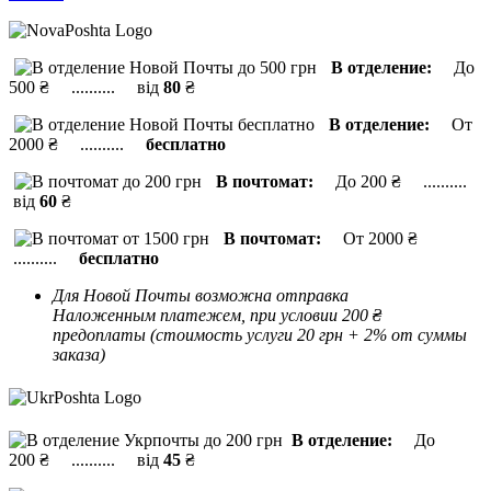
В отделение:
До
500 ₴ .......... від
80
₴
В отделение:
От
2000 ₴ ..........
бесплатно
В почтомат:
До 200 ₴ ..........
від
60
₴
В почтомат:
От 2000 ₴
..........
бесплатно
Для Новой Почты возможна отправка
Наложенным платежем, при условии 200 ₴
предоплаты (стоимость услуги 20 грн + 2% от суммы
заказа)
В отделение:
До
200 ₴ .......... від
45
₴