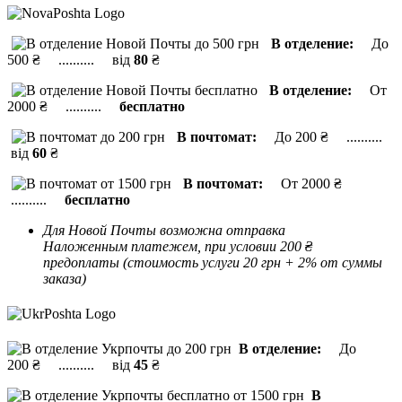
В отделение:
До
500 ₴ .......... від
80
₴
В отделение:
От
2000 ₴ ..........
бесплатно
В почтомат:
До 200 ₴ ..........
від
60
₴
В почтомат:
От 2000 ₴
..........
бесплатно
Для Новой Почты возможна отправка
Наложенным платежем, при условии 200 ₴
предоплаты (стоимость услуги 20 грн + 2% от суммы
заказа)
В отделение:
До
200 ₴ .......... від
45
₴
В