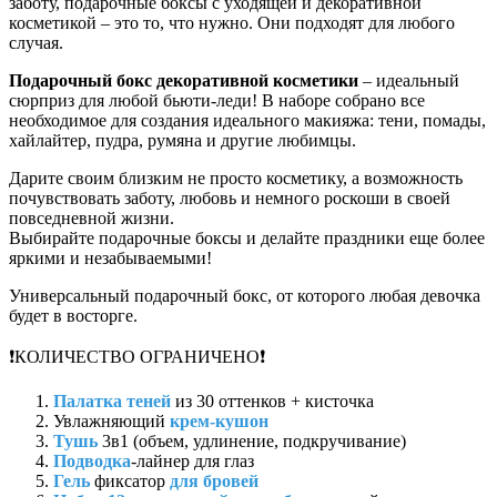
заботу, подарочные боксы с уходящей и декоративной
косметикой – это то, что нужно. Они подходят для любого
случая.
Подарочный бокс декоративной косметики
– идеальный
сюрприз для любой бьюти-леди! В наборе собрано все
необходимое для создания идеального макияжа: тени, помады,
хайлайтер, пудра, румяна и другие любимцы.
Дарите своим близким не просто косметику, а возможность
почувствовать заботу, любовь и немного роскоши в своей
повседневной жизни.
Выбирайте подарочные боксы и делайте праздники еще более
яркими и незабываемыми!
Универсальный подарочный бокс, от которого любая девочка
будет в восторге.
❗КОЛИЧЕСТВО ОГРАНИЧЕНО❗
Палатка теней
из 30 оттенков + кисточка
Увлажняющий
крем-кушон
Тушь
3в1 (объем, удлинение, подкручивание)
Подводка
-лайнер для глаз
Гель
фиксатор
для бровей