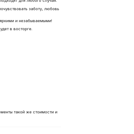
 подходят для любого случая.
почувствовать заботу, любовь
 яркими и незабываемыми!
удет в восторге.
ементы такой же стоимости и