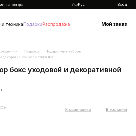
Укр
Рус
Вход
мен и возврат
Мой заказ
 и техника
Подарки
Распродажа
 косметики
Подарки
Подарочные наборы
и декоративной косметики #38
р бокс уходовой и декоративной
в
грн
К сравнению
В желания