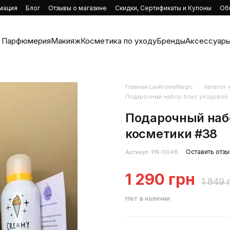
мация
Блог
Отзывы о магазине
Скидки, Сертификаты и Купоны
Об
Парфюмерия
Макияж
Косметика по уходу
Бренды
Аксессуары
Главная LavAromaMagic
Каталог
Подарочный набор бокс уходовой 
Подарочный набо
косметики #38
Оставить отзы
Артикул: PN-0048
1 290 грн
1 849 
Нет в наличии