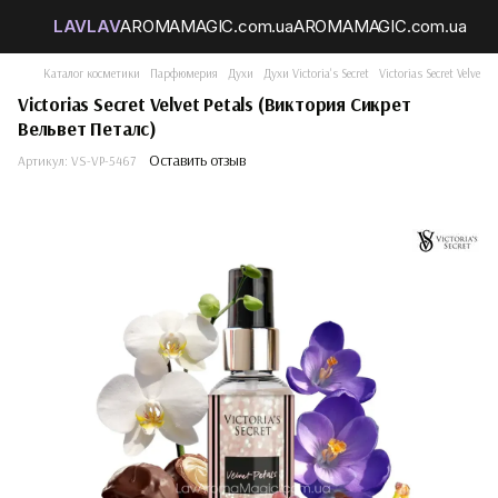
Каталог косметики
Парфюмерия
Духи
Духи Victoria's Secret
Victorias Secret Velvet
Victorias Secret Velvet Petals (Виктория Сикрет
Вельвет Петалс)
Оставить отзыв
Артикул:
VS-VP-5467