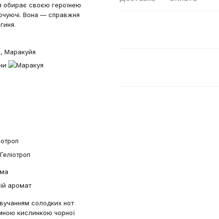
ція обирає своєю героїнею
очуючі. Вона — справжня
гиня.
 , Маракуйя
іотроп
има
вучанням солодких нот
ємною кислинкою чорної