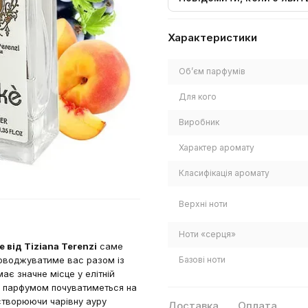
Характеристики
Обʼєм парфумів
Для кого
Виробник
Характер аромату
Класифікація аромату
Верхні ноти
Ноти «серця»
e від Tiziana Terenzi
саме
проводжуватиме вас разом із
Базові ноти
ає значне місце у елітній
цим парфумом почуватиметься на
 створюючи чарівну ауру
Доставка
Оплата