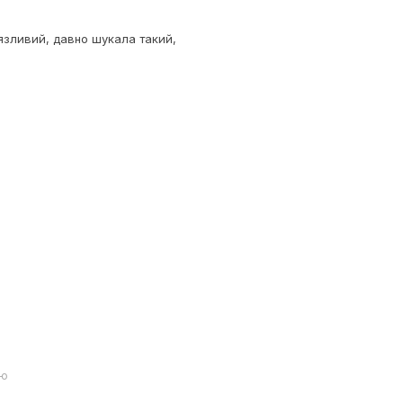
язливий, давно шукала такий,
ою