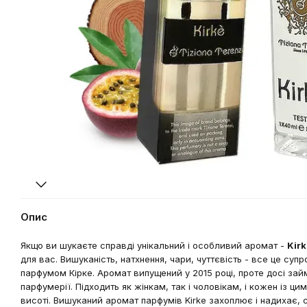
Опис
Якщо ви шукаєте справді унікальний і особливий аромат -
Kirk
для вас. Вишуканість, натхнення, чари, чуттєвість - все це су
парфумом Кірке. Аромат випущений у 2015 році, проте досі займ
парфумерії. Підходить як жінкам, так і чоловікам, і кожен із 
висоті. Вишуканий аромат парфумів Kirke захоплює і надихає,