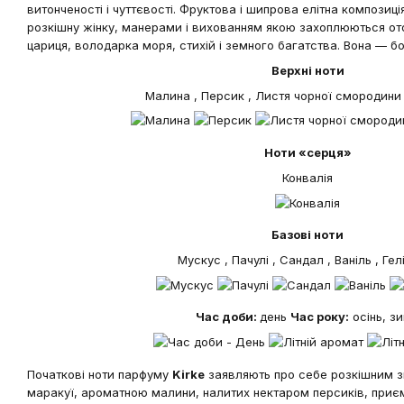
витонченості і чуттєвості. Фруктова і шипрова елітна компози
розкішну жінку, манерами і вихованням якою захоплюються от
цариця, володарка моря, стихій і земного багатства. Вона — бо
Верхні ноти
Малина , Персик , Листя чорної смородини
Ноти «серця»
Конвалія
Базові ноти
Мускус , Пачулі , Сандал , Ваніль , Гел
Час доби:
день
Час року:
осінь, з
Початкові ноти парфуму
Kirke
заявляють про себе розкішним з
маракуї, ароматною малини, налитих нектаром персиків, при