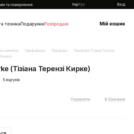
Укр
Рус
Вхід
мін та повернення
Мій кошик
а техніка
Подарунки
Розпродаж
 косметики
Парфумерія
Парфуми
Парфуми Tiziana Terenzi
і Кирке)
rke (Тізіана Терензі Кирке)
5 відгуків
Порівняти
В бажання
ься