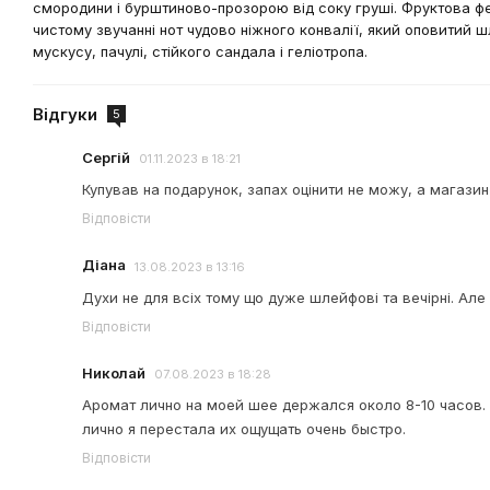
смородини і бурштиново-прозорою від соку груші. Фруктова ф
чистому звучанні нот чудово ніжного конвалії, який оповитий ш
мускусу, пачулі, стійкого сандала і геліотропа.
Відгуки
5
Сергій
01.11.2023 в 18:21
Купував на подарунок, запах оцінити не можу, а магази
Відповісти
Діана
13.08.2023 в 13:16
Духи не для всіх тому що дуже шлейфові та вечірні. Але
Відповісти
Николай
07.08.2023 в 18:28
Аромат лично на моей шее держался около 8-10 часов. 
лично я перестала их ощущать очень быстро.
Відповісти