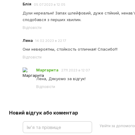
Блія
05.07.2023 в 12:05
Духи нереальні! Запах шлейфовий, дуже стійкий, ненав'
сподобався з перших хвилин.
Відповісти
Лена
14.02.2023 в 22:17
Они невероятны, стойкость отличная! Спасибо!!!
Відповісти
Маргарита
27.11.2023 в 12:07
Лена, Дякуємо за відгук!
Відповісти
Новий відгук або коментар
Увійти за допомог