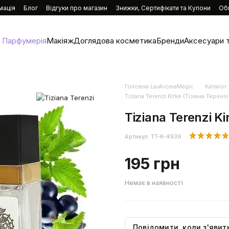
мація
Блог
Відгуки про магазин
Знижки, Сертифікати та Купони
Об
Парфумерія
Макіяж
Доглядова косметика
Бренди
Аксесуари т
Головна LavAromaMagic
Каталог
Tiziana Terenzi Kirke (Тізіана Теренз
Tiziana Terenzi Ki
Артикул: TT-K-4939
195 грн
Немає в наявності
Повідомити, коли з'явит