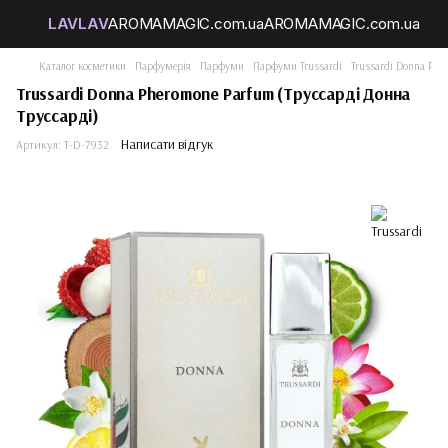
Каталог косметики
Парфумерія
Парфуми
Парфуми Trussardi
Trussardi Donna Phe
Trussardi Donna Pheromone Parfum (Труссарді Донна
Труссарді)
Написати відгук
Артикул:
T-D-7932