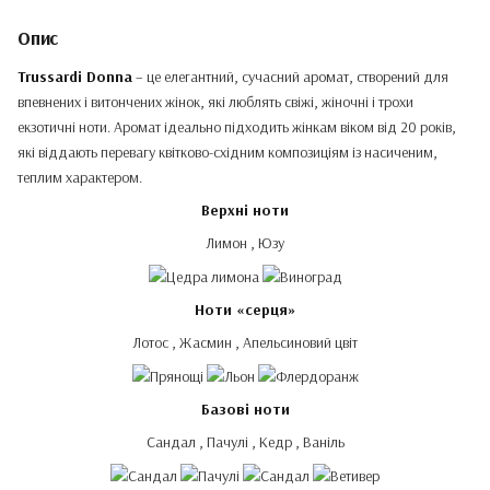
Опис
Trussardi Donna
– це елегантний, сучасний аромат, створений для
впевнених і витончених жінок, які люблять свіжі, жіночні і трохи
екзотичні ноти. Аромат ідеально підходить жінкам віком від 20 років,
які віддають перевагу квітково-східним композиціям із насиченим,
теплим характером.
Верхні ноти
Лимон , Юзу
Ноти «серця»
Лотос , Жасмин , Апельсиновий цвіт
Базові ноти
Сандал , Пачулі , Кедр , Ваніль