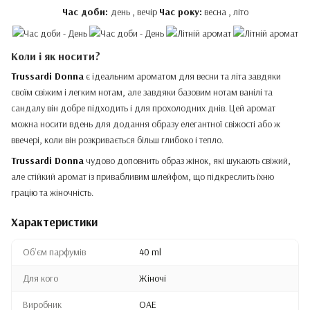
Час доби:
день , вечір
Час року:
весна , літо
Коли і як носити?
Trussardi Donna
є ідеальним ароматом для весни та літа завдяки
своїм свіжим і легким нотам, але завдяки базовим нотам ванілі та
сандалу він добре підходить і для прохолодних днів. Цей аромат
можна носити вдень для додання образу елегантної свіжості або ж
ввечері, коли він розкривається більш глибоко і тепло.
Trussardi Donna
чудово доповнить образ жінок, які шукають свіжий,
але стійкий аромат із привабливим шлейфом, що підкреслить їхню
грацію та жіночність.
Характеристики
Обʼєм парфумів
40 ml
Для кого
Жіночі
Виробник
ОАЕ