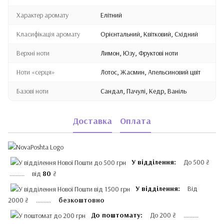
Характер аромату
Елітний
Класифікація аромату
Орієнтальний, Квітковий, Східний
Верхні ноти
Лимон, Юзу, Фруктові ноти
Ноти «серця»
Лотос, Жасмин, Апельсиновий цвіт
Базові ноти
Сандал, Пачулі, Кедр, Ваніль
Доставка
Оплата
У відділення:
До 500 ₴
.......... від
80
₴
У відділення:
Від
2000 ₴ ..........
безкоштовно
До поштомату:
До 200 ₴ ..........