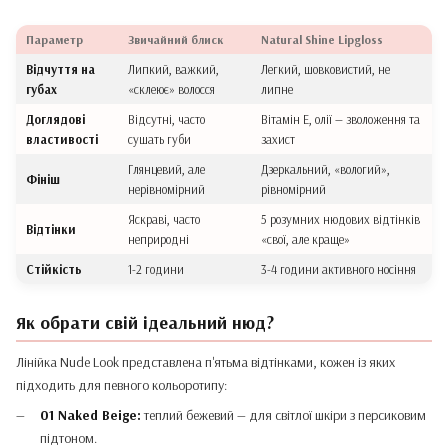
Параметр
Звичайний блиск
Natural Shine Lipgloss
Відчуття на
Липкий, важкий,
Легкий, шовковистий, не
губах
«склеює» волосся
липне
Доглядові
Відсутні, часто
Вітамін Е, олії — зволоження та
властивості
сушать губи
захист
Глянцевий, але
Дзеркальний, «вологий»,
Фініш
нерівномірний
рівномірний
Яскраві, часто
5 розумних нюдових відтінків
Відтінки
неприродні
«свої, але краще»
Стійкість
1-2 години
3-4 години активного носіння
Як обрати свій ідеальний нюд?
Лінійка Nude Look представлена п'ятьма відтінками, кожен із яких
підходить для певного кольоротипу:
01 Naked Beige:
теплий бежевий — для світлої шкіри з персиковим
підтоном.