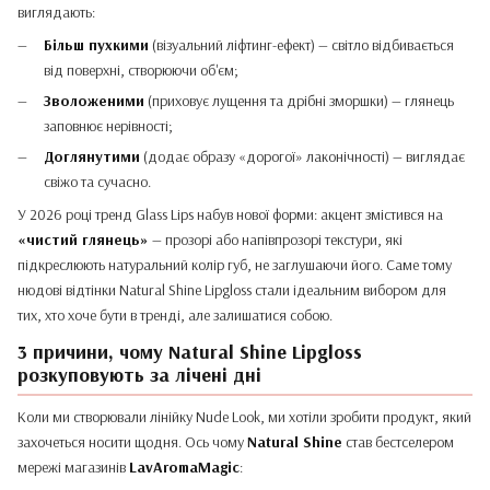
виглядають:
Більш пухкими
(візуальний ліфтинг-ефект) — світло відбивається
від поверхні, створюючи об'єм;
Зволоженими
(приховує лущення та дрібні зморшки) — глянець
заповнює нерівності;
Доглянутими
(додає образу «дорогої» лаконічності) — виглядає
свіжо та сучасно.
У 2026 році тренд Glass Lips набув нової форми: акцент змістився на
«чистий глянець»
— прозорі або напівпрозорі текстури, які
підкреслюють натуральний колір губ, не заглушаючи його. Саме тому
нюдові відтінки Natural Shine Lipgloss стали ідеальним вибором для
тих, хто хоче бути в тренді, але залишатися собою.
3 причини, чому Natural Shine Lipgloss
розкуповують за лічені дні
Коли ми створювали лінійку Nude Look, ми хотіли зробити продукт, який
захочеться носити щодня. Ось чому
Natural Shine
став бестселером
мережі магазинів
LavAromaMagic
: