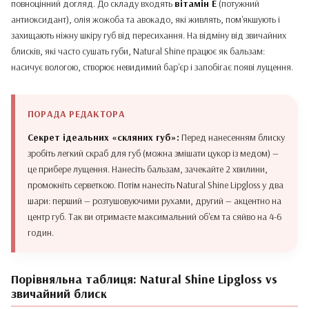
повноцінний догляд. До складу входять
вітамін Е
(потужний
антиоксидант), олія жожоба та авокадо, які живлять, пом'якшують і
захищають ніжну шкіру губ від пересихання. На відміну від звичайних
блисків, які часто сушать губи, Natural Shine працює як бальзам:
насичує вологою, створює невидимий бар'єр і запобігає появі лущення.
Секрет ідеальних «скляних губ»:
Перед нанесенням блиску
зробіть легкий скраб для губ (можна змішати цукор із медом) —
це прибере лущення. Нанесіть бальзам, зачекайте 2 хвилини,
промокніть серветкою. Потім нанесіть Natural Shine Lipgloss у два
шари: перший — розтушовуючими рухами, другий — акцентно на
центр губ. Так ви отримаєте максимальний об'єм та сяйво на 4-6
годин.
Порівняльна таблиця: Natural Shine Lipgloss vs
звичайний блиск