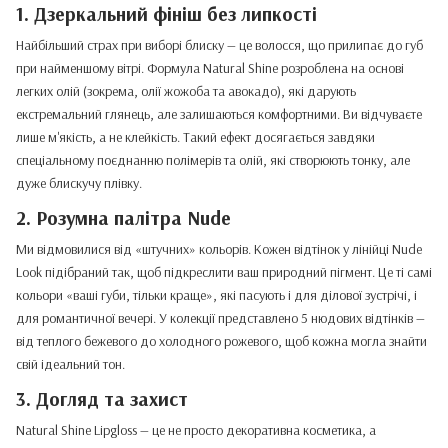
1. Дзеркальний фініш без липкості
Найбільший страх при виборі блиску — це волосся, що прилипає до губ
при найменшому вітрі. Формула Natural Shine розроблена на основі
легких олій (зокрема, олії жожоба та авокадо), які дарують
екстремальний глянець, але залишаються комфортними. Ви відчуваєте
лише м'якість, а не клейкість. Такий ефект досягається завдяки
спеціальному поєднанню полімерів та олій, які створюють тонку, але
дуже блискучу плівку.
2. Розумна палітра Nude
Ми відмовилися від «штучних» кольорів. Кожен відтінок у лінійці Nude
Look підібраний так, щоб підкреслити ваш природний пігмент. Це ті самі
кольори «ваші губи, тільки краще», які пасують і для ділової зустрічі, і
для романтичної вечері. У колекції представлено 5 нюдових відтінків —
від теплого бежевого до холодного рожевого, щоб кожна могла знайти
свій ідеальний тон.
3. Догляд та захист
Natural Shine Lipgloss — це не просто декоративна косметика, а