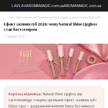
Блог
Ефект скляних губ: Чому Natural Shine Lipgloss став бестселером Nude Look?
Ефект скляних губ 2026: чому Natural Shine Lipgloss
став бестселером
12 травня 2026
Коротка відповідь:
Natural Shine Lipgloss від
LavAromaMagic створює ідеальний ефект «скляних губ»
(Glass Lips) — дзеркальний вологий блиск без липкості.