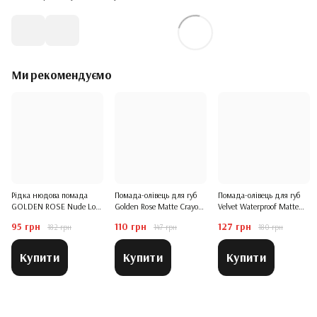
Ми рекомендуємо
Рідка нюдова помада
Помада-олівець для губ
Помада-олівець для губ
GOLDEN ROSE Nude Look
Golden Rose Matte Crayon
Velvet Waterproof Matte
Natural Shine Lipgloss,
Lipstick, #8
Bogenia, #002 RUBY
95 грн
110 грн
127 грн
182 грн
147 грн
180 грн
Nude Delight
Купити
Купити
Купити