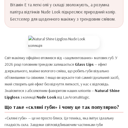
Вітамін Е та легкі олії у складі зволожують, а розумна
палітра відтінків Nude Look підкреслює природний колір.
Бестселер для щоденного макіяжу з трендовим сяйвом.
Світ макіяжу офіційно втомився від «зацементованих» матових губ. У
2026 році головним трендом залишається
Glass Lips
— ефект
дзеркального, майже вологого сяйва, що робить губи візуально
об'ємнішими та свіжими. І якщо ви шукаєте той самий ідеальний засіб,
який створить цей ефект без відчуття липкості, у нас є відповідь.
Знайомтеся з абсолютним фаворитом наших клієнтів —
Natural Shine
Lipgloss
з колекції
Nude Look
від LavAromaMagic.
Що таке «скляні губи» і чому це так популярно?
«Скляні губи» — це не просто блиск. Це техніка, яка імітує ідеальну
гладкість скла. Завдяки світловідбиваючим частинкам губи