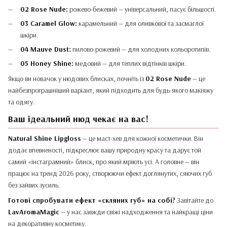
02 Rose Nude:
рожево-бежевий — універсальний, пасує більшості.
03 Caramel Glow:
карамельний — для оливкової та засмаглої
шкіри.
04 Mauve Dust:
пилово-рожевий — для холодних кольоротипів.
05 Honey Shine:
медовий — для теплих відтінків шкіри.
Якщо ви новачок у нюдових блисках, почніть із
02 Rose Nude
— це
найбезпрограшніший варіант, який підходить для будь-якого макіяжу
та одягу.
Ваш ідеальний нюд чекає на вас!
Natural Shine Lipgloss
— це маст-хев для кожної косметички. Він
додає впевненості, підкреслює вашу природну красу та дарує той
самий «інстаграмний» блиск, про який мріють усі. А головне — він
працює на тренд 2026 року, створюючи ефект доглянутих, сяючих губ
без зайвих зусиль.
Готові спробувати ефект «скляних губ» на собі?
Завітайте до
LavAromaMagic
— у нас завжди свіжі надходження та найкращі ціни
на декоративну косметику.