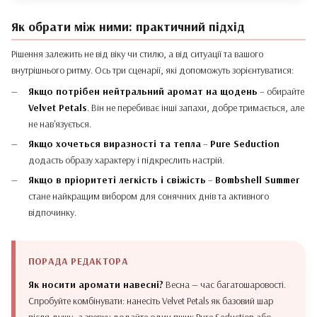
Як обрати між ними: практичний підхід
Рішення залежить не від віку чи стилю, а від ситуації та вашого
внутрішнього ритму. Ось три сценарії, які допоможуть зорієнтуватися:
Якщо потрібен нейтральний аромат на щодень
– обирайте
Velvet Petals
. Він не перебиває інші запахи, добре тримається, але
не нав'язується.
Якщо хочеться виразності та тепла
–
Pure Seduction
додасть образу характеру і підкреслить настрій.
Якщо в пріоритеті легкість і свіжість
–
Bombshell Summer
стане найкращим вибором для сонячних днів та активного
відпочинку.
Як носити аромати навесні?
Весна — час багатошаровості.
Спробуйте комбінувати: нанесіть Velvet Petals як базовий шар