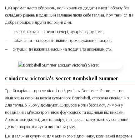
Цей аромат часто обирають, коли хочеться додати енергії образу без
складних рішень в одязі. Він залишає після себе теплий, помітний слід і
добре працює в другій половині дня.
вечірні виходи – затишні вечері, зустрічі з друзями;
побачення – створює інтимний, трохи зухвалий настрій;
ситуації, де важлива емоційна подача та впізнаваність.
Свіжість: Victoria's Secret Bombshell Summer
Третій варіант – про легкість і повітряність. Bombshell Summer – це
лімітована сезонна версія культового Bombshell, створена спеціально
для тепла. У ньому домінують цитрусові ноти (бергамот, лимон) у
поєднанні з м'якою тропічною фруктовістю та водними відтінками.
Аромат швидко «сідає» на шкіру, не перевантажує навіть у сонячний
день і створює відчуття чистоти та руху.
Це ідеальний супутник для активного відпочинку, коли важкі парфуми