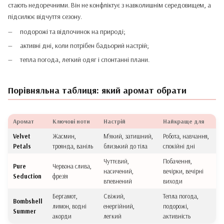
стають недоречними. Він не конфліктує з навколишнім середовищем, а
підсилює відчуття сезону.
подорожі та відпочинок на природі;
активні дні, коли потрібен бадьорий настрій;
тепла погода, легкий одяг і спонтанні плани.
Порівняльна таблиця: який аромат обрати
Аромат
Ключові ноти
Настрій
Найкраще для
Velvet
Жасмин,
М'який, затишний,
Робота, навчання,
Petals
троянда, ваніль
близький до тіла
спокійні дні
Чуттєвий,
Побачення,
Pure
Червона слива,
насичений,
вечірки, вечірні
Seduction
фрезія
впевнений
виходи
Бергамот,
Свіжий,
Тепла погода,
Bombshell
лимон, водні
енергійний,
подорожі,
Summer
акорди
легкий
активність