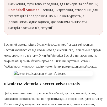
насичений, фруктово-солодкий, для вечорів та побачень;
Bombshell Summer
– легкий, цитрусовий, створений для
теплих днів і подорожей. Вони не конкурують, а
доповнюють одне одного, дозволяючи змінювати
настрій залежно від ситуації.
Весняний аромат рідко буває універсальним. Погода змінюється,
настрій коливається від спокійного до енергійного, і той самий парфум
може звучати по-різному. У лінійці Victoria's Secret є три аромати, які
закривають ці зміни без компромісів – ніжний, чуттєвий і свіжий.
Розберімося, у яких ситуаціях кожен із них розкривається найкраще.
Ніжність: Victoria's Secret Velvet Petals
Цей аромат не кричить про себе. Він м'який, трохи кремовий, із ледь
вловимою солодкістю, яка не перевантажує, а створює відчуття затишку.
У композиції домінують квіткові ноти з теплим підтоном – жасмин,