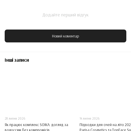
Додайте перший відгук
Новий коментар
Інші записи
28 липня 2026
14 липня 2026
Як працює комплекс SOIKA: догляд за
Підводки для очей на літо 2026
волоссям без компромісів
Parisa Cosmetics та TopFace Su