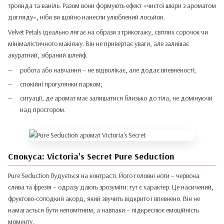
троянда та ваніль. Разом вони формують ефект «чистої шкіри з ароматом
догляду», ніби ви щойно нанесли улюблений лосьйон.
Velvet Petals ідеально лягає на образи з трикотажу, світлих сорочок чи
мінімалістичного макіяжу. Він не привертає уваги, але залишає
акуратний, зібраний шлейф.
робота або навчання – не відволікає, але додає впевненості;
спокійні прогулянки парком;
ситуації, де аромат має залишатися близько до тіла, не домінуючи
над простором.
Спокуса: Victoria's Secret Pure Seduction
Pure Seduction будується на контрасті. Його головні ноти – червона
слива та фрезія – одразу дають зрозуміти: тут є характер. Це насичений,
фруктово-солодкий акорд, який звучить відкрито і впевнено. Він не
намагається бути непомітним, а навпаки – підкреслює емоційність
моменту.