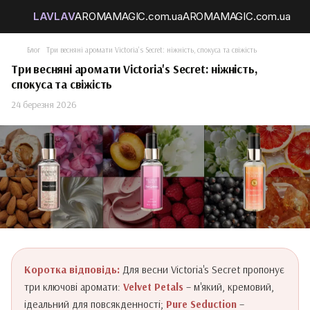
Блог
Три весняні аромати Victoria's Secret: ніжність, спокуса та свіжість
Три весняні аромати Victoria's Secret: ніжність,
спокуса та свіжість
24 березня 2026
Коротка відповідь:
Для весни Victoria's Secret пропонує
три ключові аромати:
Velvet Petals
– м'який, кремовий,
ідеальний для повсякденності;
Pure Seduction
–