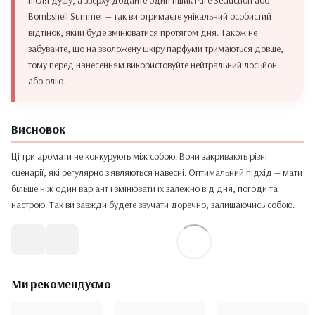
після душу, а зверху додайте один пшик Pure Seduction або
Bombshell Summer — так ви отримаєте унікальний особистий
відтінок, який буде змінюватися протягом дня. Також не
забувайте, що на зволожену шкіру парфуми тримаються довше,
тому перед нанесенням використовуйте нейтральний лосьйон
або олію.
Висновок
Ці три аромати не конкурують між собою. Вони закривають різні
сценарії, які регулярно з'являються навесні. Оптимальний підхід — мати
більше ніж один варіант і змінювати їх залежно від дня, погоди та
настрою. Так ви завжди будете звучати доречно, залишаючись собою.
Ми рекомендуємо