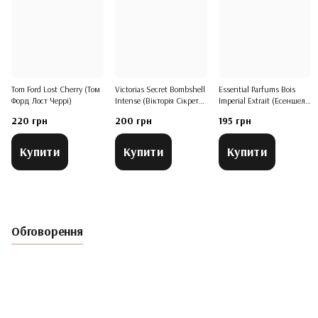
Tom Ford Lost Cherry (Том
Victorias Secret Bombshell
Essential Parfums Bois
Форд Лост Черрі)
Intense (Вікторія Сікрет
Imperial Extrait (Есеншел
Бомбшелл Ітенс)
Парфумс Буа Імперіаль
220 грн
200 грн
195 грн
Екстре)
Купити
Купити
Купити
Обговорення