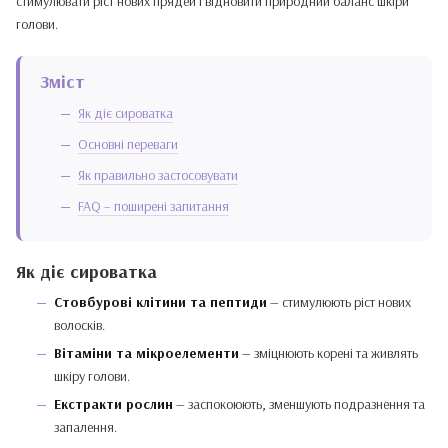
стимулювати ріст нових прядей і відновити природний баланс шкіри
голови.
Зміст
Як діє сироватка
Основні переваги
Як правильно застосовувати
FAQ – поширені запитання
Як діє сироватка
Стовбурові клітини та пептиди
— стимулюють ріст нових
волосків.
Вітаміни та мікроелементи
— зміцнюють корені та живлять
шкіру голови.
Екстракти рослин
— заспокоюють, зменшують подразнення та
запалення.