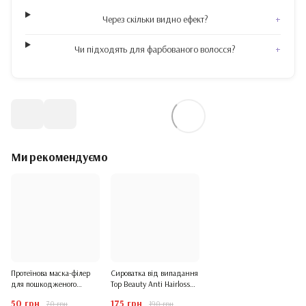
Через скільки видно ефект?
+
Чи підходять для фарбованого волосся?
+
Ми рекомендуємо
Протеїнова маска-філер
Сироватка від випадання
для пошкодженого
Top Beauty Anti Hairloss
волосся Masil 8 Seconds
Hair для активного росту
50 грн
175 грн
70 грн
190 грн
Salon Hair Repair Ampoule
волосся