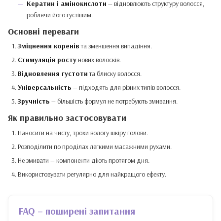
Кератин і амінокислоти
— відновлюють структуру волосся,
роблячи його густішим.
Основні переваги
Зміцнення коренів
та зменшення випадіння.
Стимуляція росту
нових волосків.
Відновлення густоти
та блиску волосся.
Універсальність
— підходять для різних типів волосся.
Зручність
— більшість формул не потребують змивання.
Як правильно застосовувати
Наносити на чисту, трохи вологу шкіру голови.
Розподілити по проділах легкими масажними рухами.
Не змивати — компоненти діють протягом дня.
Використовувати регулярно для найкращого ефекту.
FAQ – поширені запитання