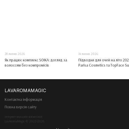
28 липня 2026
14 липня 2026
Як працює комплекс SOIKA: догляд за
Підводки для очей на літо 2026
волоссям без компромісів
Parisa Cosmetics та TopFace Su
Eyeliner
Контактна інформація
Повна версія сайту
Інтернет-магазин косметики
LavAromaMagic © 2022-2026