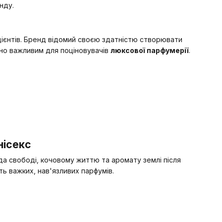
нду.
дієнтів. Бренд відомий своєю здатністю створювати
чно важливим для поціновувачів
люксової парфумерії
.
нісекс
а свободі, кочовому життю та аромату землі після
ть важких, нав'язливих парфумів.