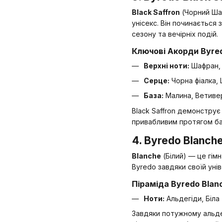
Black Saffron
(Чорний Шаф
унісекс. Він починається
сезону та вечірніх подій.
Ключові Акорди Byred
Верхні ноти:
Шафран, 
Серце:
Чорна фіалка, 
База:
Малина, Ветиве
Black Saffron демонструє
привабливим протягом ба
4. Byredo Blanch
Blanche
(Білий) — це гімн
Byredo завдяки своїй уні
Піраміда Byredo Blan
Ноти:
Альдегіди, Біла
Завдяки потужному альде