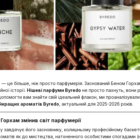
o
— це більше, ніж просто парфумерія. Заснований Беном Горхамо
йної історії.
Нішеві парфуми Byredo
не просто пахнуть, вони р
опомогти вам знайти свій ідеальний флакон, ми проаналізували 
йкращих ароматів Byredo
, актуальний для 2025-2026 років.
н Горхам змінив світ парфумерії
му завдячує його засновнику, колишньому професійному баскет
роматів як до мистецтва, натхненного особистими спогадами 