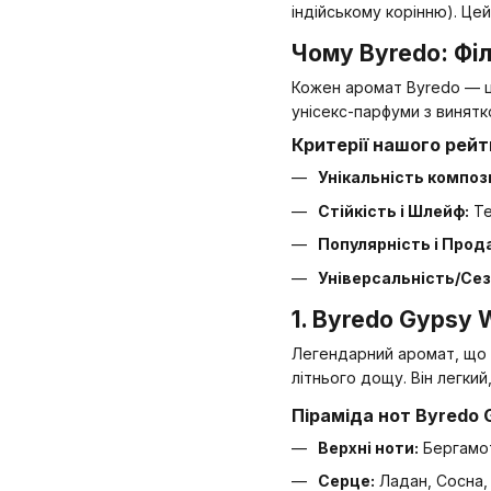
індійському корінню). Цей
Чому Byredo: Фі
Кожен аромат Byredo — це
унісекс-парфуми з винятк
Критерії нашого рейт
Унікальність компози
Стійкість і Шлейф:
Те
Популярність і Прод
Універсальність/Сез
1. Byredo Gypsy
Легендарний аромат, що 
літнього дощу. Він легки
Піраміда нот Byredo 
Верхні ноти:
Бергамот
Серце:
Ладан, Сосна, 