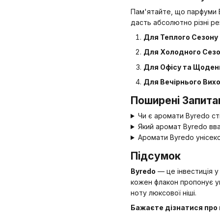
Пам'ятайте, що парфуми By
дасть абсолютно різні р
Для Теплого Сезону 
Для Холодного Сезо
Для Офісу та Щоден
Для Вечірнього Вихо
Поширені Запита
Чи є аромати Byredo ст
Який аромат Byredo вв
Аромати Byredo унісекс 
Підсумок
Byredo
— це інвестиція у
кожен флакон пропонує уні
ноту люксової ніші.
Бажаєте дізнатися про