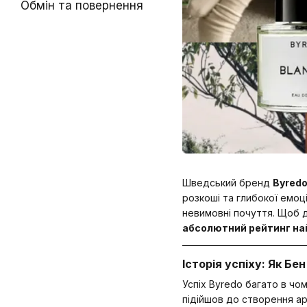
Обмін та повернення
Шведський бренд
Byred
розкоші та глибокої емоці
невимовні почуття. Щоб д
абсолютний рейтинг на
Історія успіху: Як Бе
Успіх Byredo багато в чо
підійшов до створення а