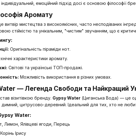
 індивідуальний, емоційний підхід досі є основою філософії бре
лософія Аромату
 витвір мистецтва з високоякісних, часто несподіваних інгре
овою стійкістю та унікальним, "чистим" звучанням, що є крити
ингу:
ції:
Оригінальність піраміди нот.
хнічні характеристики аромату.
ажі:
Світові та українські ТОП-продажі.
онність:
Можливість використання в різних умовах.
 Water — Легенда Свободи та Найкращий У
став візитівкою бренду.
Gypsy Water
(Циганська Вода) — це од
й, димний, цитрусово-деревний. Ідеальний для тих, хто не люби
Gypsy Water:
, Лимон, Ялівцеві ягоди, Перець
Корінь Ірису