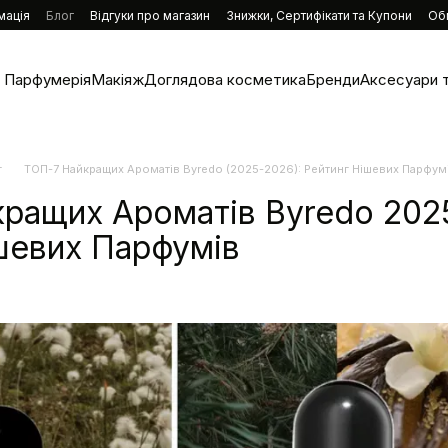
мація
Блог
Відгуки про магазин
Знижки, Сертифікати та Купони
Об
Парфумерія
Макіяж
Доглядова косметика
Бренди
Аксесуари т
г
ТОП-7 Найкращих Ароматів Byredo (2025-2026): Рейтинг Нішевих Парфумі
ращих Ароматів Byredo 202
шевих Парфумів