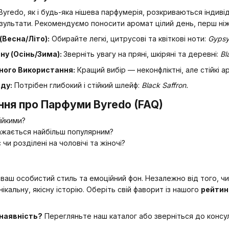
redo, як і будь-яка нішева парфумерія, розкриваються індивіду
езультати. Рекомендуємо поносити аромат цілий день, перш ні
(Весна/Літо):
Обирайте легкі, цитрусові та квіткові ноти:
Gypsy 
ну (Осінь/Зима):
Зверніть увагу на пряні, шкіряні та деревні:
Bl
ного Використання:
Кращий вибір — неконфліктні, але стійкі 
ду:
Потрібен глибокий і стійкий шлейф:
Black Saffron.
ння про Парфуми Byredo (FAQ)
ійкими?
ажається найбільш популярним?
чи розділені на чоловічі та жіночі?
 ваш особистий стиль та емоційний фон. Незалежно від того, ч
кальну, якісну історію. Оберіть свій фаворит із нашого
рейтин
 наявність?
Перегляньте наш каталог або зверніться до консул