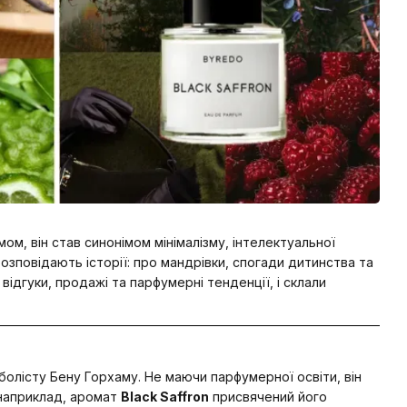
м, він став синонімом мінімалізму, інтелектуальної
озповідають історії: про мандрівки, спогади дитинства та
відгуки, продажі та парфумерні тенденції, і склали
болісту Бену Горхаму. Не маючи парфумерної освіти, він
(наприклад, аромат
Black Saffron
присвячений його