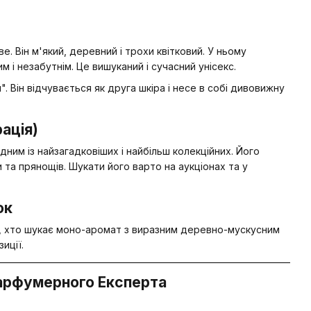
 Він м'який, деревний і трохи квітковий. У ньому
 і незабутнім. Це вишуканий і сучасний унісекс.
. Він відчувається як друга шкіра і несе в собі дивовижну
ація)
дним із найзагадковіших і найбільш колекційних. Його
 та прянощів. Шукати його варто на аукціонах та у
ок
х, хто шукає моно-аромат з виразним деревно-мускусним
иції.
Парфумерного Експерта