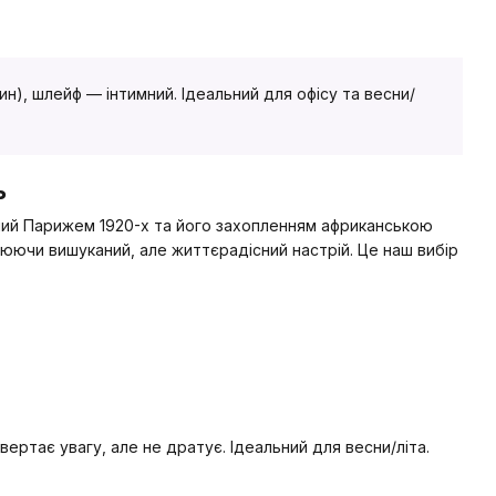
ин), шлейф — інтимний. Ідеальний для офісу та весни/
ь
нний Парижем 1920-х та його захопленням африканською
рюючи вишуканий, але життєрадісний настрій. Це наш вибір
ивертає увагу, але не дратує. Ідеальний для весни/літа.