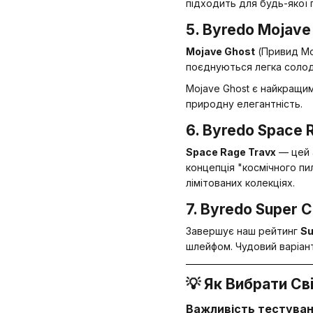
підходить для будь-якої 
5. Byredo Mojav
Mojave Ghost
(Привид Мох
поєднуються легка солодк
Mojave Ghost є найкращим 
природну елегантність.
6. Byredo Space 
Space Rage Travx
— цей 
концепція "космічного пи
лімітованих колекціях.
7. Byredo Super
Завершує наш рейтинг
Su
шлейфом. Чудовий варіант 
💡 Як Вибрати С
Важливість тестуванн