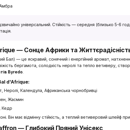
 Амбра
дзвичайно універсальний. Стійкість — середня (близько 5-6 год
тація.
Afrique — Сонце Африки та Життєрадісніст
ий Бал) — це яскравий, сонячний і енергійний аромат, натхне
віжість бергамота, солодкість неролі та тепло ветиверу, ство
тів Byredo
.
al d'Afrique:
, Неролі, Календула, Африканська чорнобривці
мен, Жасмин
, Кедр
оні. Він має відмінну стійкість, а теплий ветиверовий шлейф пр
Saffron — Глибокий Пряний Унісекс