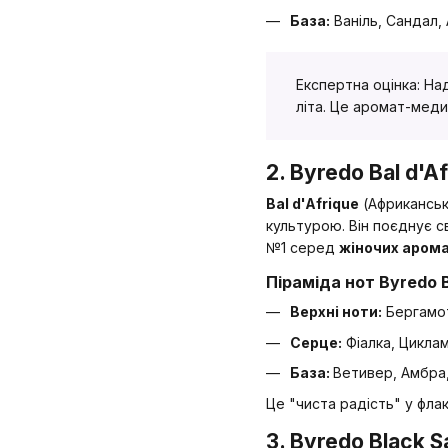
База:
Ваніль, Сандал,
Експертна оцінка: На
літа. Це аромат-меди
2. Byredo Bal d'
Bal d'Afrique
(Африканськ
культурою. Він поєднує с
№1 серед
жіночих арома
Піраміда нот Byredo B
Верхні ноти:
Бергамот
Серце:
Фіалка, Цикла
База:
Ветивер, Амбра
Це "чиста радість" у флак
3. Byredo Black 