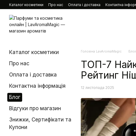
Перейти до основного контенту
Каталог косметики
Про нас
Оплата і доставка
Контактна інфор
Каталог косметики
Головна LavAromaMagic
Бло
ТОП-7 Найк
Про нас
Рейтинг Ні
Оплата і доставка
Контактна інформація
12 листопада 2025
Блог
Відгуки про магазин
Знижки, Сертифікати та
Купони