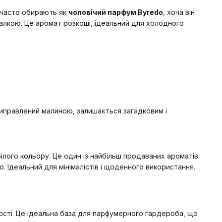
 часто обирають як
чоловічий парфум Byredo
, хоча він
іалкою. Це аромат розкоші, ідеальний для холодного
 приправлений малиною, залишається загадковим і
 білого кольору. Це один із найбільш продаваних ароматів
. Ідеальний для мінімалістів і щоденного використання.
сті. Це ідеальна база для парфумерного гардероба, що