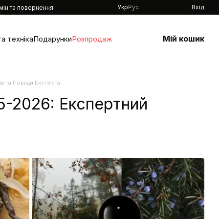
Укр
Рус
Вхід
мін та повернення
Мій кошик
а техніка
Подарунки
Розпродаж
в та Поради Експерта
5-2026: Експертний