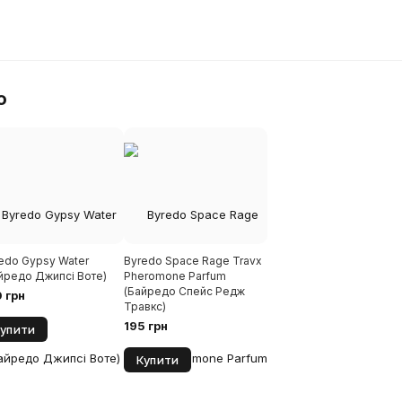
о
edo Gypsy Water
Byredo Space Rage Travx
йредо Джипсі Воте)
Pheromone Parfum
(Байредо Спейс Редж
 грн
Травкс)
195 грн
упити
Купити