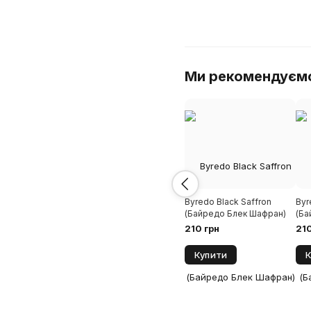
Ми рекомендуєм
Byredo Black Saffron
Byr
(Байредо Блек Шафран)
(Ба
210 грн
210
Купити
К