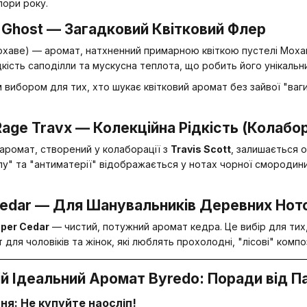
пори року.
e Ghost — Загадковий Квітковий Флер
аве) — аромат, натхненний примарною квіткою пустелі Мохаве.
ість саподілли та мускусна теплота, що робить його унікальним
вибором для тих, хто шукає квітковий аромат без зайвої "ваги"
Rage Travx — Колекційна Рідкість (Колабор
аромат, створений у колаборації з
Travis Scott
, залишається о
лу" та "антиматерії" відображається у нотах чорної смородини
 Cedar — Для Шанувальників Деревних Нот
per Cedar
— чистий, потужний аромат кедра. Це вибір для ти
для чоловіків та жінок, які люблять прохолодні, "лісові" композ
вій Ідеальний Аромат Byredo: Поради від 
я: Не купуйте наосліп!