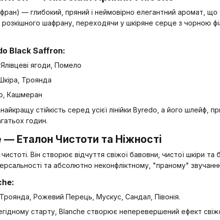
ран) — глибокий, пряний і неймовірно елегантний аромат, що
 з розкішного шафрану, переходячи у шкіряне серце з чорною ф
o Black Saffron:
Ялівцеві ягоди, Помело
Шкіра, Троянда
р, Кашмеран
 найкращу стійкість серед усієї лінійки Byredo, а його шлейф,
гатьох годин.
e — Еталон Чистоти та Ніжності
 чистоті. Він створює відчуття свіжої бавовни, чистої шкіри та
версальності та абсолютно неконфліктному, "праному" звучанню
che:
 Троянда, Рожевий Перець, Мускус, Сандал, Півонія.
гідному старту, Blanche створює неперевершений ефект свіжо