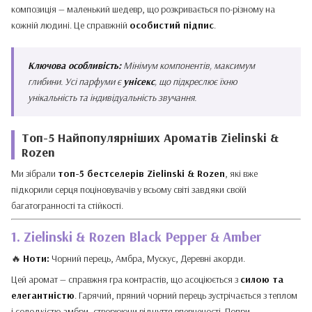
композиція — маленький шедевр, що розкривається по-різному на
кожній людині. Це справжній
особистий підпис
.
Ключова особливість:
Мінімум компонентів, максимум
глибини. Усі парфуми є
унісекс
, що підкреслює їхню
унікальність та індивідуальність звучання.
Топ-5 Найпопулярніших Ароматів Zielinski &
Rozen
Ми зібрали
топ-5 бестселерів Zielinski & Rozen
, які вже
підкорили серця поціновувачів у всьому світі завдяки своїй
багатогранності та стійкості.
1. Zielinski & Rozen Black Pepper & Amber
🔥
Ноти:
Чорний перець, Амбра, Мускус, Деревні акорди.
Цей аромат — справжня гра контрастів, що асоціюється з
силою та
елегантністю
. Гарячий, пряний чорний перець зустрічається з теплом
і солодкістю амбри, створюючи відчуття впевненості. Попри