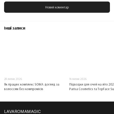
Новий коментар
Інші записи
28 липня 2026
14 липня 2026
Як працює комплекс SOIKA: догляд за
Підводки для очей на літо 2026
волоссям без компромісів
Parisa Cosmetics та TopFace Su
Eyeliner