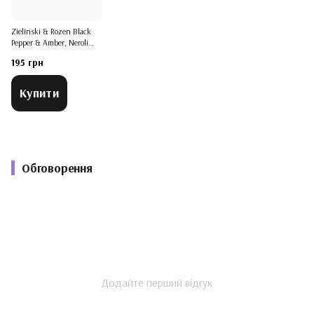
Zielinski & Rozen Black
Pepper & Amber, Neroli
Pheromone Parfum
195 грн
(Зеленскі та Розен Блек
Пеппер, Амбре, Неролі)
Купити
Обговорення
Додайте перший відгук