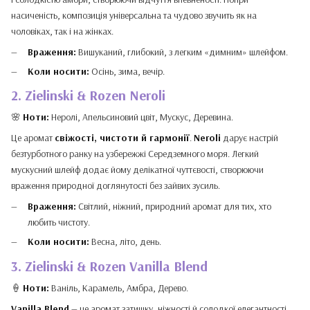
насиченість, композиція універсальна та чудово звучить як на
чоловіках, так і на жінках.
Враження:
Вишуканий, глибокий, з легким «димним» шлейфом.
Коли носити:
Осінь, зима, вечір.
2. Zielinski & Rozen Neroli
🌸
Ноти:
Неролі, Апельсиновий цвіт, Мускус, Деревина.
Це аромат
свіжості, чистоти й гармонії
.
Neroli
дарує настрій
безтурботного ранку на узбережжі Середземного моря. Легкий
мускусний шлейф додає йому делікатної чуттєвості, створюючи
враження природної доглянутості без зайвих зусиль.
Враження:
Світлий, ніжний, природний аромат для тих, хто
любить чистоту.
Коли носити:
Весна, літо, день.
3. Zielinski & Rozen Vanilla Blend
🍦
Ноти:
Ваніль, Карамель, Амбра, Дерево.
Vanilla Blend
— це аромат затишку, ніжності й солодкої елегантності.