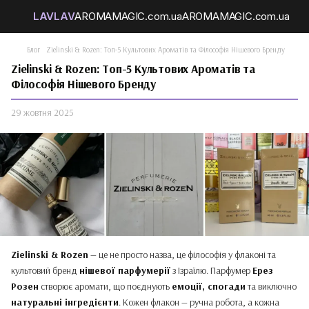
Блог
Zielinski & Rozen: Топ-5 Культових Ароматів та Філософія Нішевого Бренду
Zielinski & Rozen: Топ-5 Культових Ароматів та
Філософія Нішевого Бренду
29 жовтня 2025
Zielinski & Rozen
— це не просто назва, це філософія у флаконі та
культовий бренд
нішевої парфумерії
з Ізраїлю. Парфумер
Ерез
Розен
створює аромати, що поєднують
емоції, спогади
та виключно
натуральні інгредієнти
. Кожен флакон — ручна робота, а кожна