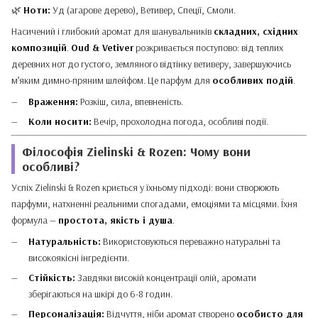
🌿
Ноти:
Уд (агарове дерево), Ветивер, Спеції, Смоли.
Насичений і глибокий аромат для шанувальників
складних, східних
композицій
.
Oud & Vetiver
розкривається поступово: від теплих
деревних нот до густого, земляного відтінку ветиверу, завершуючись
м’яким димно-пряним шлейфом. Це парфум для
особливих подій
.
Враження:
Розкіш, сила, впевненість.
Коли носити:
Вечір, прохолодна погода, особливі події.
Філософія Zielinski & Rozen: Чому вони
особливі?
Успіх Zielinski & Rozen криється у їхньому підході: вони створюють
парфуми, натхненні реальними спогадами, емоціями та місцями. Їхня
формула —
простота, якість і душа
.
Натуральність:
Використовуються переважно натуральні та
високоякісні інгредієнти.
Стійкість:
Завдяки високій концентрації олій, аромати
зберігаються на шкірі до 6-8 годин.
Персоналізація:
Відчуття, ніби аромат створено
особисто для