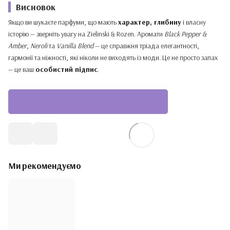
Висновок
Якщо ви шукаєте парфуми, що мають
характер, глибину
і власну
історію — зверніть увагу на Zielinski & Rozen. Аромати
Black Pepper &
Amber
,
Neroli
та
Vanilla Blend
— це справжня тріада елегантності,
гармонії та ніжності, які ніколи не виходять із моди. Це не просто запах
— це ваш
особистий підпис
.
Перейти до Каталогу Zielinski & Rozen
Ми рекомендуємо