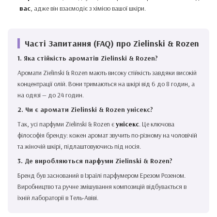
вас
, адже він взаємодіє з хімією вашої шкіри.
Часті Запитання (FAQ) про Zielinski & Rozen
1. Яка стійкість ароматів Zielinski & Rozen?
Аромати Zielinski & Rozen мають високу стійкість завдяки високій
концентрації олій. Вони тримаються на шкірі від 6 до 8 годин, а
на одязі — до 24 годин.
2. Чи є аромати Zielinski & Rozen унісекс?
Так, усі парфуми Zielinski & Rozen є
унісекс
. Це ключова
філософія бренду: кожен аромат звучить по-різному на чоловічій
та жіночій шкірі, підлаштовуючись під носія.
3. Де виробляються парфуми Zielinski & Rozen?
Бренд був заснований в Ізраїлі парфумером Ерезом Розеном.
Виробництво та ручне змішування композицій відбувається в
їхній лабораторії в Тель-Авіві.