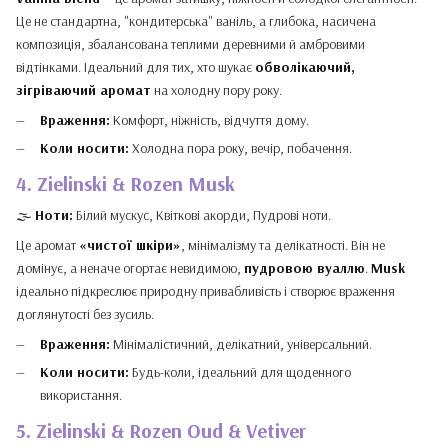
Це не стандартна, "кондитерська" ваніль, а глибока, насичена
композиція, збалансована теплими деревними й амбровими
відтінками. Ідеальний для тих, хто шукає
обволікаючий,
зігріваючий аромат
на холодну пору року.
Враження:
Комфорт, ніжність, відчуття дому.
Коли носити:
Холодна пора року, вечір, побачення.
4. Zielinski & Rozen Musk
🌫️
Ноти:
Білий мускус, Квіткові акорди, Пудрові ноти.
Це аромат
«чистої шкіри»
, мінімалізму та делікатності. Він не
домінує, а неначе огортає невидимою,
пудровою вуаллю
.
Musk
ідеально підкреслює природну привабливість і створює враження
доглянутості без зусиль.
Враження:
Мінімалістичний, делікатний, універсальний.
Коли носити:
Будь-коли, ідеальний для щоденного
використання.
5. Zielinski & Rozen Oud & Vetiver